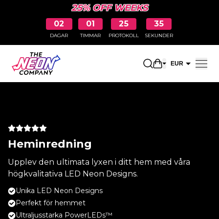
25% OFF WEEKS
02
01
25
35
DAGAR
TIMMAR
PROTOKOLL
SEKUNDER
Öppna kundkor
EUR
SEK
Heminredning
Upplev den ultimata lyxen i ditt hem med våra
högkvalitativa LED Neon Designs.
Unika LED Neon Designs
Perfekt för hemmet
Ultraljusstarka PowerLEDs™