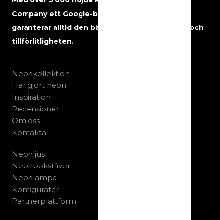
Med över 5 000 nöjda kunder har The Neon
Company ett Google-betyg på 5 stjärnor och
garanterar alltid den bästa kvaliteten, servicen och
tillförlitligheten.
Neonkollektion
Har gjort neon
Inspiration
Recensioner
Om oss
Kontakta
Neonljus
Neonbokstäver
Neonlampa
Konfigurator
Partnerplattform