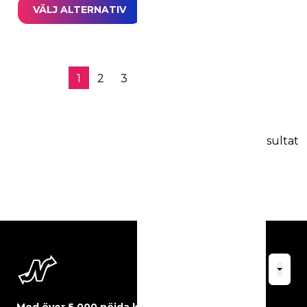
VÄLJ ALTERNATIV
1
2
3
4
…
18
→
260 resultat