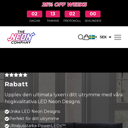
25% OFF WEEKS
02
13
02
00
DAGAR
TIMMAR
PROTOKOLL
SEKUNDER
Öppna kundkorge
SEK
EUR
Rabatt
Upplev den ultimata lyxen i ditt utrymme med våra
högkvalitativa LED Neon Designs.
Unika LED Neon Designs
Perfekt för ditt utrymme
Ultraljusstarka PowerLEDs™