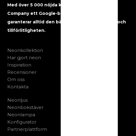
Med över 5 000 nöjda kunder har The Neon
Company ett Google-betyg på 5 stjärnor och
garanterar alltid den bästa kvaliteten, servicen och
tillförlitligheten.
Neonkollektion
Har gjort neon
Inspiration
Recensioner
Om oss
Kontakta
Neonljus
Neonbokstäver
Neonlampa
Konfigurator
Partnerplattform