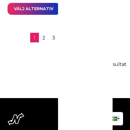
VÄLJ ALTERNATIV
1
2
3
4
…
7
→
100 resultat