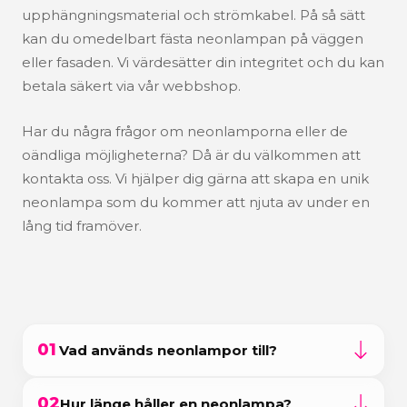
upphängningsmaterial och strömkabel. På så sätt
kan du omedelbart fästa neonlampan på väggen
eller fasaden. Vi värdesätter din integritet och du kan
betala säkert via vår webbshop.
Har du några frågor om neonlamporna eller de
oändliga möjligheterna? Då är du välkommen att
kontakta oss. Vi hjälper dig gärna att skapa en unik
neonlampa som du kommer att njuta av under en
lång tid framöver.
01
Vad används neonlampor till?
Motiv i neon används för många olika ändamål. Du
02
Hur länge håller en neonlampa?