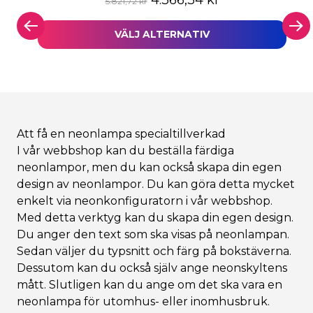
4.366,34
kr
5.821,72
kr
VÄLJ ALTERNATIV
Att få en neonlampa specialtillverkad
I vår
webbshop
kan du beställa färdiga
neonlampor, men du kan också skapa din egen
design av neonlampor. Du kan göra detta mycket
enkelt via
neonkonfiguratorn
i vår webbshop.
Med detta verktyg kan du skapa din egen design.
Du anger den text som ska visas på neonlampan.
Sedan väljer du typsnitt och färg på bokstäverna.
Dessutom kan du också själv ange neonskyltens
mått. Slutligen kan du ange om det ska vara en
neonlampa för utomhus- eller inomhusbruk.