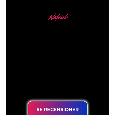
Nätverk
Våra kunder
Neonspecialisterna på The Neon
Company är redo att omvandla ditt
företagsnamn, logotyp eller varumärke
till neonbelysning på ett attraktivt och
kraftfullt sätt. Med över 5000+ företag
och välkända varumärken i vår
kundbas har du kommit till rätt ställe
för en hållbar neonskylt till lägsta
prisgaranti.
SE RECENSIONER