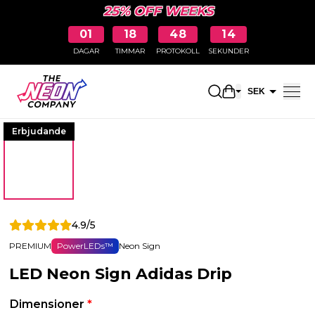
25% OFF WEEKS
01
18
48
14
DAGAR
TIMMAR
PROTOKOLL
SEKUNDER
Öppna kundkor
SEK
EUR
Erbjudande
4.9/5
PREMIUM
PowerLEDs™
Neon Sign
LED Neon Sign Adidas Drip
Dimensioner
*