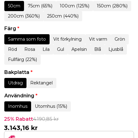
50cm
75cm (65%)
100cm (125%)
150cm (280%)
200cm (360%)
250cm (440%)
Färg
*
Samma som foto
Vit förkylning
Vit varm
Grön
Röd
Rosa
Lila
Gul
Apelsin
Blå
Ljusblå
Fullfärg (22%)
Bakplatta
*
Utdrag
Rektangel
Användning
*
Inomhus
Utomhus (15%)
25% Rabatt
4.190,85
kr
3.143,16
kr