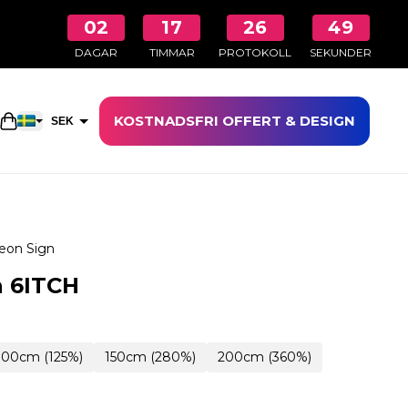
02
17
26
48
DAGAR
TIMMAR
PROTOKOLL
SEKUNDER
KOSTNADSFRI OFFERT & DESIGN
Öppna kundkorgen
SEK
EUR
eon Sign
n 6ITCH
100cm (125%)
150cm (280%)
200cm (360%)