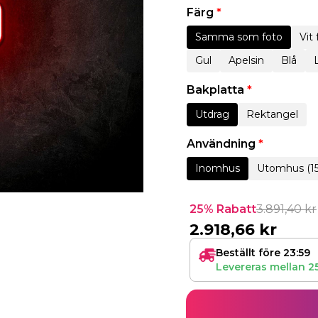
Färg
*
Samma som foto
Vit
Gul
Apelsin
Blå
Bakplatta
*
Utdrag
Rektangel
Användning
*
Inomhus
Utomhus (1
25% Rabatt
3.891,40
kr
2.918,66
kr
Beställt före 23:59
Levereras mellan
2