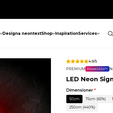
Designa neontext
Shop
Inspiration
Services
4.9/5
PREMIUM
N
PowerLEDs™
LED Neon Sig
Dimensioner
*
50cm
75cm (65%)
250cm (440%)