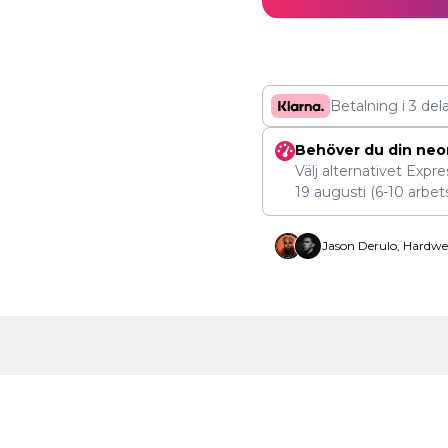
Betalning i 3 del
Behöver du din neo
Välj alternativet Expr
19 augusti
(6-10 arbet
Jason Derulo, Hardwe