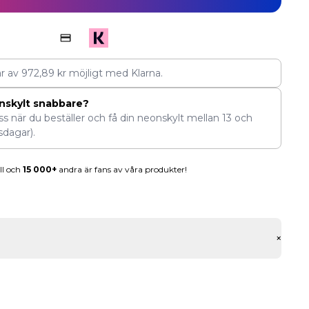
ar av
972,89
kr
möjligt med Klarna.
nskylt snabbare?
ess när du beställer och få din neonskylt mellan
13
och
sdagar).
ll och
15 000+
andra är fans av våra produkter!
+