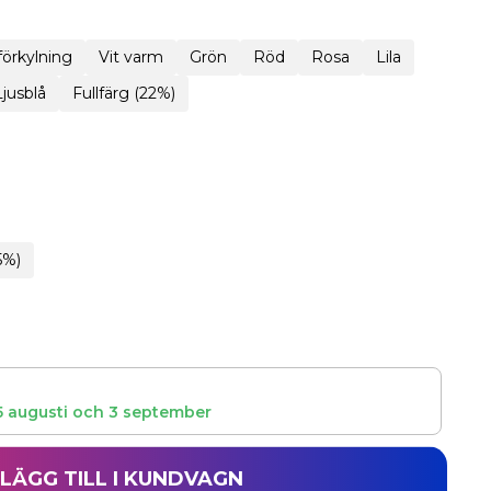
 förkylning
Vit varm
Grön
Röd
Rosa
Lila
Ljusblå
Fullfärg (22%)
5%)
5 augusti
och
3 september
LÄGG TILL I KUNDVAGN