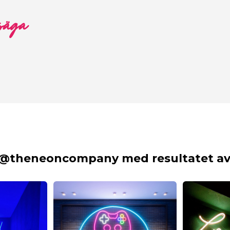
 säga
 @theneoncompany med resultatet av 