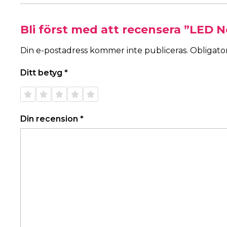
Bli först med att recensera ”LED 
Din e-postadress kommer inte publiceras.
Obligator
Ditt betyg
*
1 av 5
2 av 5
3 av 5
4 av 5
5 av 5
stjärnor
stjärnor
stjärnor
stjärnor
stjärnor
Din recension
*