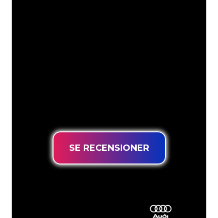
Neonspecialisterna på The Neon
Company är redo att omvandla ditt
företagsnamn, logotyp eller varumärke
till neonbelysning på ett attraktivt och
kraftfullt sätt. Med över 5000+ företag
och välkända varumärken i vår
kundbas har du kommit till rätt ställe
för en hållbar neonskylt till lägsta
prisgaranti.
SE RECENSIONER