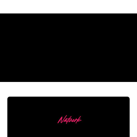
Varför en neonskylt från The
Neon Company
REGULAR
SUPPLIERS
Nätverk
Våra kunder