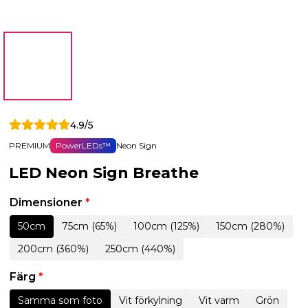
4.9/5
PREMIUM
PowerLEDs™
Neon Sign
LED Neon Sign Breathe
Dimensioner
*
50cm
75cm (65%)
100cm (125%)
150cm (280%)
200cm (360%)
250cm (440%)
Färg
*
Samma som foto
Vit förkylning
Vit varm
Grön