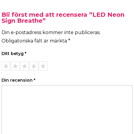
Bli först med att recensera ”LED Neon
Sign Breathe”
Din e-postadress kommer inte publiceras.
Obligatoriska fält är märkta
*
Ditt betyg
*
1 av 5
2 av 5
3 av 5
4 av 5
5 av 5
stjärnor
stjärnor
stjärnor
stjärnor
stjärnor
Din recension
*