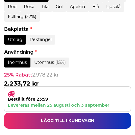
Röd
Rosa
Lila
Gul
Apelsin
Blå
Ljusblå
Fullfärg (22%)
Bakplatta
*
Utdrag
Rektangel
Användning
*
Inomhus
Utomhus (15%)
25% Rabatt
2.978,22
kr
2.233,72
kr
Beställt före 23:59
Levereras mellan
25 augusti
och
3 september
LÄGG TILL I KUNDVAGN