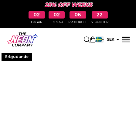
25% OFF WEEKS
02
02
06
21
DAGAR
TIMMAR
PROTOKOLL
SEKUNDER
Öppna kundkorge
SEK
EUR
Erbjudande