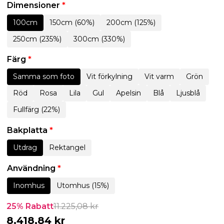
Dimensioner
*
100cm
150cm (60%)
200cm (125%)
250cm (235%)
300cm (330%)
Färg
*
Samma som foto
Vit förkylning
Vit varm
Grön
Röd
Rosa
Lila
Gul
Apelsin
Blå
Ljusblå
Fullfärg (22%)
Bakplatta
*
Utdrag
Rektangel
Användning
*
Inomhus
Utomhus (15%)
25% Rabatt
11.225,08
kr
8.418,84
kr