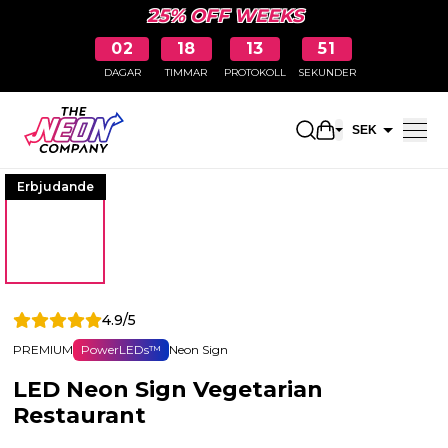
25% OFF WEEKS
02
18
13
50
DAGAR
TIMMAR
PROTOKOLL
SEKUNDER
Öppna kundkor
SEK
EUR
Erbjudande
4.9/5
PREMIUM
PowerLEDs™
Neon Sign
LED Neon Sign Vegetarian
Restaurant