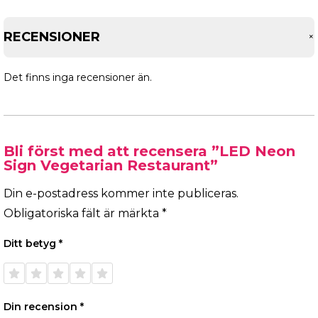
RECENSIONER
Det finns inga recensioner än.
Bli först med att recensera ”LED Neon
Sign Vegetarian Restaurant”
Din e-postadress kommer inte publiceras.
Obligatoriska fält är märkta
*
Ditt betyg
*
1 av 5
2 av 5
3 av 5
4 av 5
5 av 5
stjärnor
stjärnor
stjärnor
stjärnor
stjärnor
Din recension
*