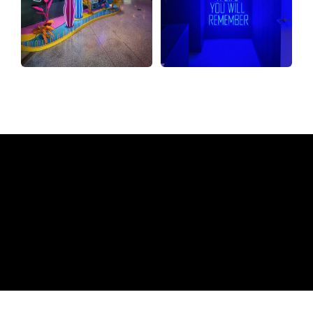
Varför en neonskylt från The
Neon Company
REGULAR
SUPPLIERS