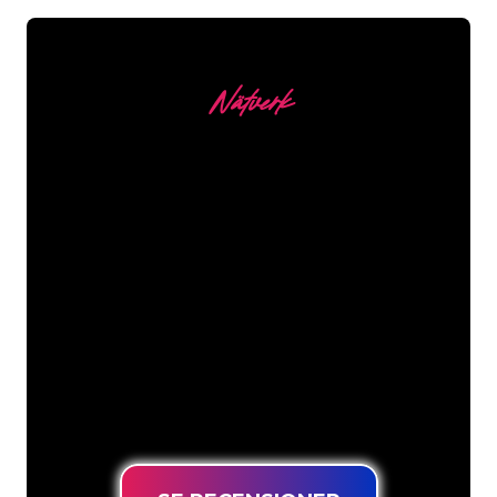
Nätverk
Våra kunder
Neonspecialisterna på The Neon
Company är redo att omvandla ditt
företagsnamn, logotyp eller varumärke
till neonbelysning på ett attraktivt och
kraftfullt sätt. Med över 5000+ företag
och välkända varumärken i vår
kundbas har du kommit till rätt ställe
för en hållbar neonskylt till lägsta
prisgaranti.