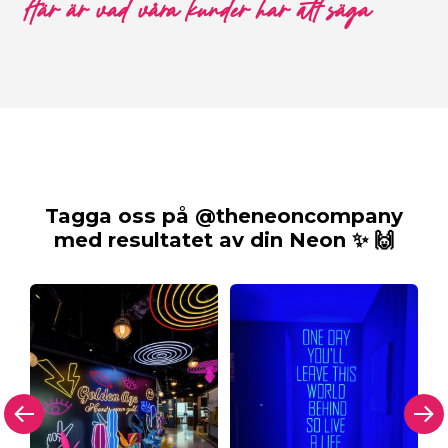
Här är vad våra kunder har att säga
Tagga oss på @theneoncompany
med resultatet av din Neon ✨ 🙌