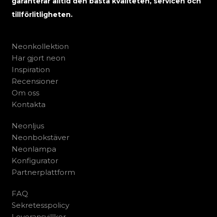
garanterar alltid den bästa kvaliteten, servicen och
tillförlitligheten.
Neonkollektion
Har gjort neon
Inspiration
Recensioner
Om oss
Kontakta
Neonljus
Neonbokstäver
Neonlampa
Konfigurator
Partnerplattform
FAQ
Sekretesspolicy
Leveransvillkor