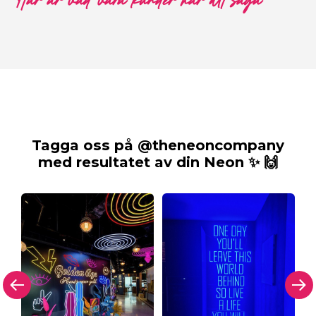
Här är vad våra kunder har att säga
Tagga oss på @theneoncompany
med resultatet av din Neon ✨ 🙌