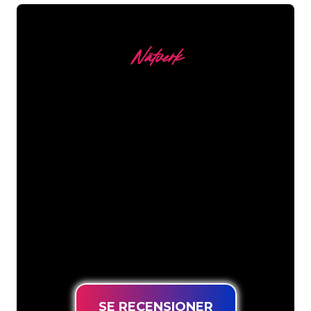
Nätverk
Våra kunder
Neonspecialisterna på The Neon
Company är redo att omvandla ditt
företagsnamn, logotyp eller varumärke
till neonbelysning på ett attraktivt och
kraftfullt sätt. Med över 5000+ företag
och välkända varumärken i vår
kundbas har du kommit till rätt ställe
för en hållbar neonskylt till lägsta
prisgaranti.
SE RECENSIONER