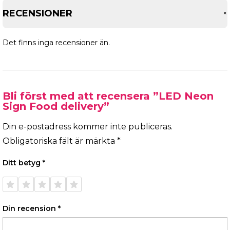
RECENSIONER
Det finns inga recensioner än.
Bli först med att recensera ”LED Neon
Sign Food delivery”
Din e-postadress kommer inte publiceras.
Obligatoriska fält är märkta
*
Ditt betyg
*
1 av 5
2 av 5
3 av 5
4 av 5
5 av 5
stjärnor
stjärnor
stjärnor
stjärnor
stjärnor
Din recension
*