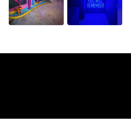
Varför en neonskylt från The
Neon Company
REGULAR
SUPPLIERS