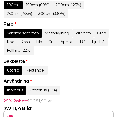
100cm
150cm (60%)
200cm (125%)
250cm (235%)
300cm (330%)
Färg
*
Samma som foto
Vit förkylning
Vit varm
Grön
Röd
Rosa
Lila
Gul
Apelsin
Blå
Ljusblå
Fullfärg (22%)
Bakplatta
*
Utdrag
Rektangel
Användning
*
Inomhus
Utomhus (15%)
25% Rabatt
10.281,90
kr
7.711,48
kr