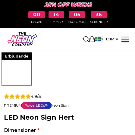
25% OFF WEEKS
00
14
05
36
DAGAR
TIMMAR
PROTOKOLL
SEKUNDER
Öppna kundkorge
EUR
SEK
Erbjudande
4.9/5
PREMIUM
PowerLEDs™
Neon Sign
LED Neon Sign Hert
Dimensioner
*