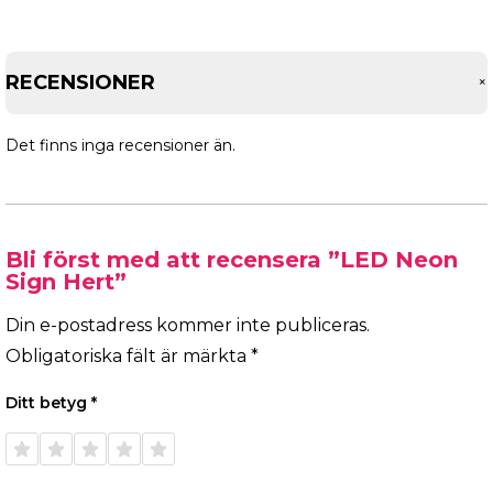
RECENSIONER
Det finns inga recensioner än.
Bli först med att recensera ”LED Neon
Sign Hert”
Din e-postadress kommer inte publiceras.
Obligatoriska fält är märkta
*
Ditt betyg
*
1 av 5
2 av 5
3 av 5
4 av 5
5 av 5
stjärnor
stjärnor
stjärnor
stjärnor
stjärnor