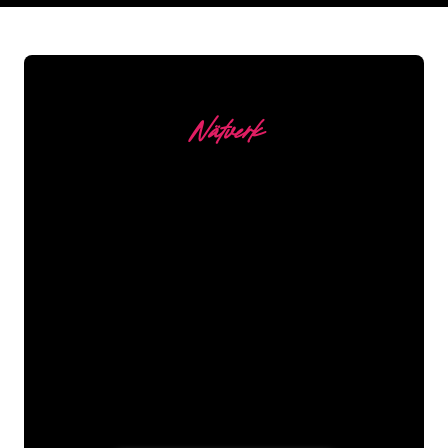
Nätverk
Våra kunder
Neonspecialisterna på The Neon
Company är redo att omvandla ditt
företagsnamn, logotyp eller varumärke
till neonbelysning på ett attraktivt och
kraftfullt sätt. Med över 5000+ företag
och välkända varumärken i vår
kundbas har du kommit till rätt ställe
för en hållbar neonskylt till lägsta
prisgaranti.