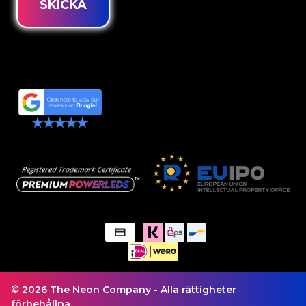
SKICKA
© 2026 The Neon Company - Alla rättigheter
förbehållna.