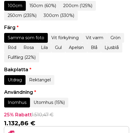
100cm
150cm (60%)
200cm (125%)
250cm (235%)
300cm (330%)
Färg
*
Samma som foto
Vit förkylning
Vit varm
Grön
Röd
Rosa
Lila
Gul
Apelsin
Blå
Ljusblå
Fullfärg (22%)
Bakplatta
*
Utdrag
Rektangel
Användning
*
Inomhus
Utomhus (15%)
25% Rabatt
1.510,47
€
1.132,86
€