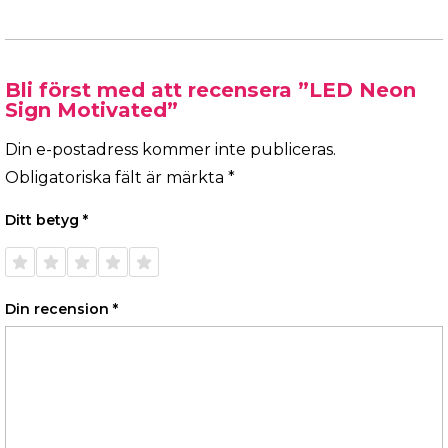
Bli först med att recensera ”LED Neon
Sign Motivated”
Din e-postadress kommer inte publiceras.
Obligatoriska fält är märkta
*
Ditt betyg
*
1 av 5
2 av 5
3 av 5
4 av 5
5 av 5
stjärnor
stjärnor
stjärnor
stjärnor
stjärnor
Din recension
*