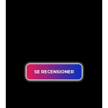
Neonspecialisterna på The Neon
Company är redo att omvandla ditt
företagsnamn, logotyp eller varumärke
till neonbelysning på ett attraktivt och
kraftfullt sätt. Med över 5000+ företag
och välkända varumärken i vår
kundbas har du kommit till rätt ställe
för en hållbar neonskylt till lägsta
prisgaranti.
SE RECENSIONER