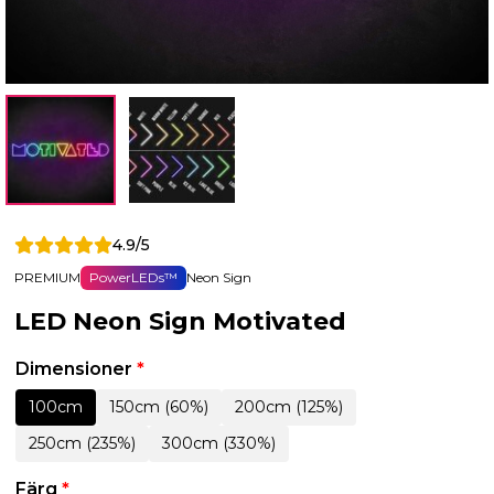
4.9/5
PREMIUM
PowerLEDs™
Neon Sign
LED Neon Sign Motivated
Dimensioner
*
100cm
150cm (60%)
200cm (125%)
250cm (235%)
300cm (330%)
Färg
*