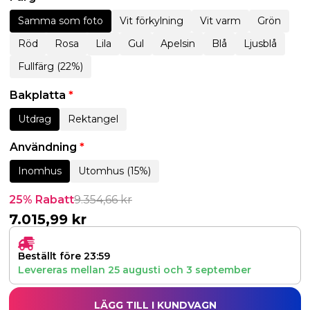
Samma som foto
Vit förkylning
Vit varm
Grön
Röd
Rosa
Lila
Gul
Apelsin
Blå
Ljusblå
Fullfärg (22%)
Bakplatta
*
Utdrag
Rektangel
Användning
*
Inomhus
Utomhus (15%)
25% Rabatt
9.354,66
kr
7.015,99
kr
Beställt före 23:59
Levereras mellan
25 augusti
och
3 september
LÄGG TILL I KUNDVAGN