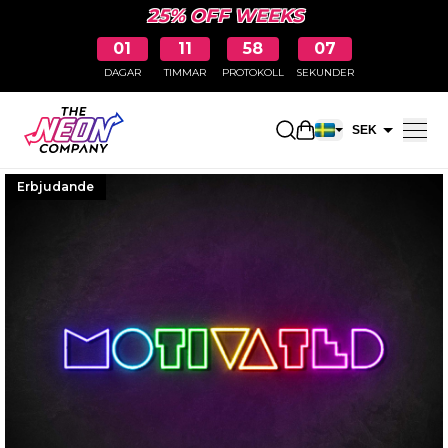
25% OFF WEEKS
01
11
58
06
DAGAR
TIMMAR
PROTOKOLL
SEKUNDER
Öppna kundkorge
SEK
EUR
Erbjudande