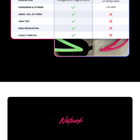
REGULAR
SUPPLIERS
Nätverk
Våra kunder