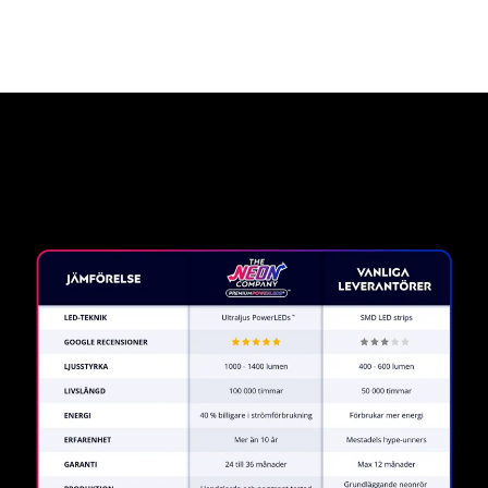
Varför en neonskylt från The
Neon Company