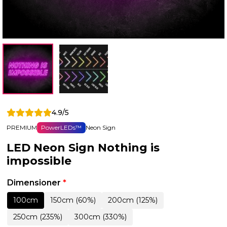
4.9/5
PREMIUM
PowerLEDs™
Neon Sign
LED Neon Sign Nothing is
impossible
Dimensioner
*
100cm
150cm (60%)
200cm (125%)
250cm (235%)
300cm (330%)