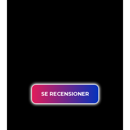
Våra kunder
Neonspecialisterna på The Neon
Company är redo att omvandla ditt
företagsnamn, logotyp eller varumärke
till neonbelysning på ett attraktivt och
kraftfullt sätt. Med över 5000+ företag
och välkända varumärken i vår
kundbas har du kommit till rätt ställe
för en hållbar neonskylt till lägsta
prisgaranti.
SE RECENSIONER