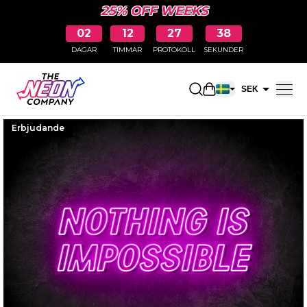
25% OFF WEEKS
02
12
27
37
DAGAR
TIMMAR
PROTOKOLL
SEKUNDER
Öppna kundkorge
SEK
EUR
Erbjudande