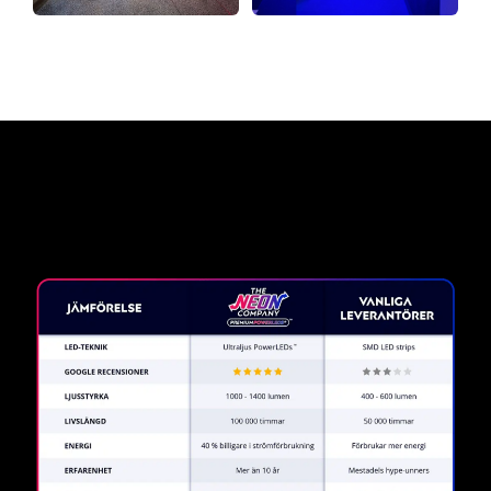
Varför en neonskylt från The
Neon Company