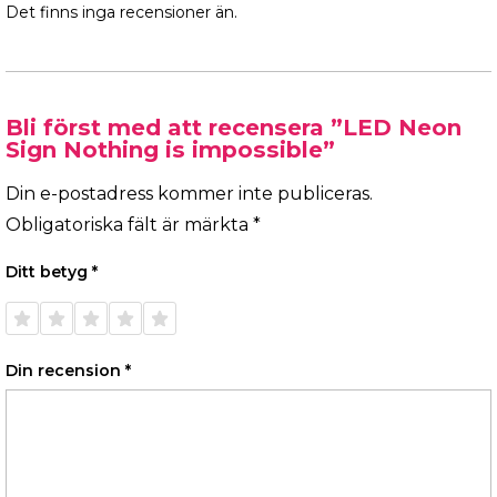
Det finns inga recensioner än.
Bli först med att recensera ”LED Neon
Sign Nothing is impossible”
Din e-postadress kommer inte publiceras.
Obligatoriska fält är märkta
*
Ditt betyg
*
1 av 5
2 av 5
3 av 5
4 av 5
5 av 5
stjärnor
stjärnor
stjärnor
stjärnor
stjärnor
Din recension
*