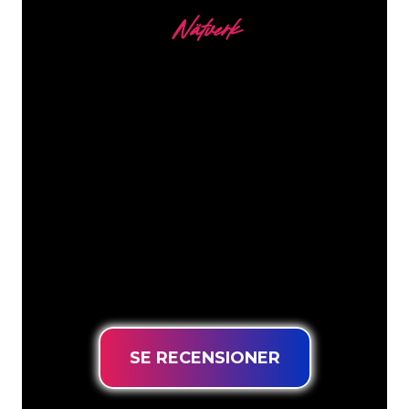
Nätverk
Våra kunder
Neonspecialisterna på The Neon
Company är redo att omvandla ditt
företagsnamn, logotyp eller varumärke
till neonbelysning på ett attraktivt och
kraftfullt sätt. Med över 5000+ företag
och välkända varumärken i vår
kundbas har du kommit till rätt ställe
för en hållbar neonskylt till lägsta
prisgaranti.
SE RECENSIONER