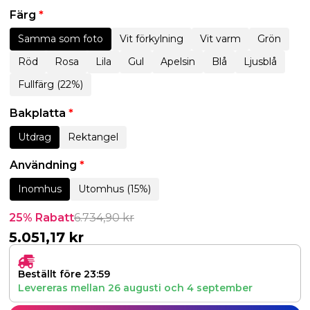
Färg
*
Samma som foto
Vit förkylning
Vit varm
Grön
Röd
Rosa
Lila
Gul
Apelsin
Blå
Ljusblå
Fullfärg (22%)
Bakplatta
*
Utdrag
Rektangel
Användning
*
Inomhus
Utomhus (15%)
25% Rabatt
6.734,90
kr
5.051,17
kr
Beställt före 23:59
Levereras mellan
26 augusti
och
4 september