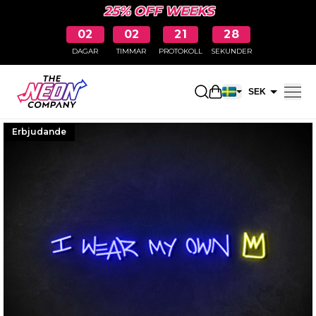
25% OFF WEEKS
02
02
21
27
DAGAR
TIMMAR
PROTOKOLL
SEKUNDER
Öppna kundkorge
SEK
EUR
Erbjudande