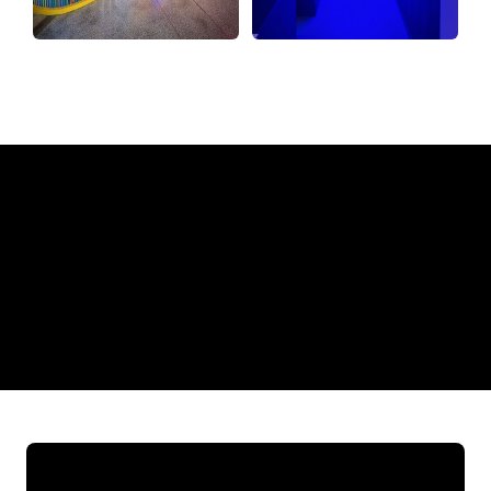
Varför en neonskylt från The
Neon Company
REGULAR
SUPPLIERS