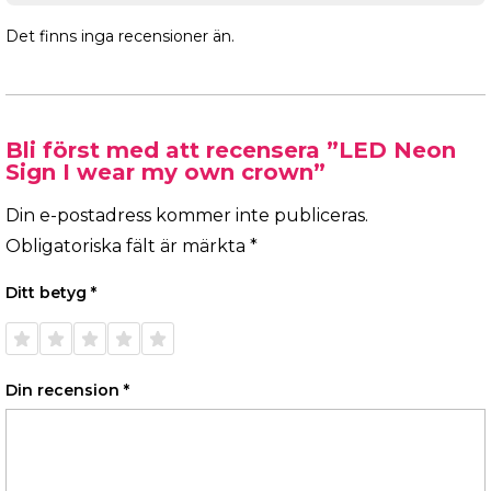
Det finns inga recensioner än.
Bli först med att recensera ”LED Neon
Sign I wear my own crown”
Din e-postadress kommer inte publiceras.
Obligatoriska fält är märkta
*
Ditt betyg
*
1 av 5
2 av 5
3 av 5
4 av 5
5 av 5
stjärnor
stjärnor
stjärnor
stjärnor
stjärnor
Din recension
*