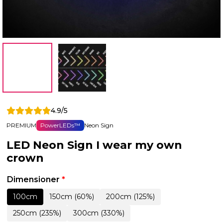
4.9/5
PREMIUM
PowerLEDs™
Neon Sign
LED Neon Sign I wear my own
crown
Dimensioner
*
100cm
150cm (60%)
200cm (125%)
250cm (235%)
300cm (330%)