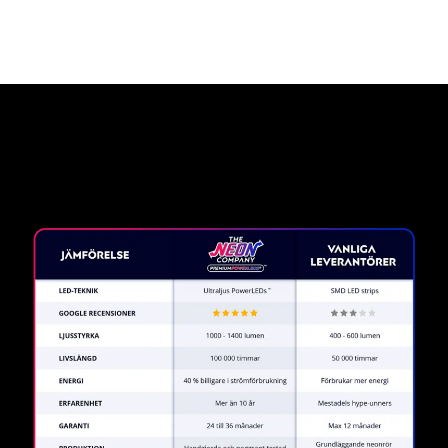
Varför en neonskylt från The
Neon Company