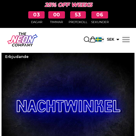
25% OFF WEEKS
03
00
53
05
DAGAR
TIMMAR
PROTOKOLL
SEKUNDER
Öppna kundkorge
SEK
EUR
Erbjudande