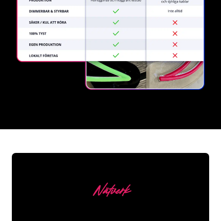
REGULAR
SUPPLIERS
Nätverk
Våra kunder