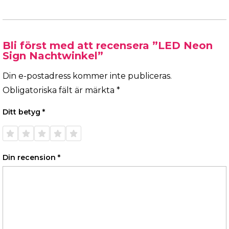
Bli först med att recensera ”LED Neon
Sign Nachtwinkel”
Din e-postadress kommer inte publiceras.
Obligatoriska fält är märkta
*
Ditt betyg
*
1 av 5
2 av 5
3 av 5
4 av 5
5 av 5
stjärnor
stjärnor
stjärnor
stjärnor
stjärnor
Din recension
*