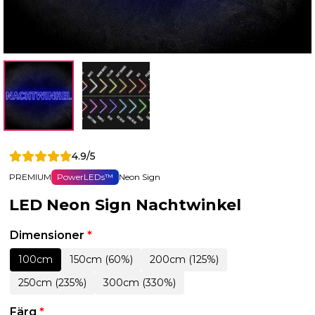
4.9/5
PREMIUM
PowerLEDs™
Neon Sign
LED Neon Sign Nachtwinkel
Dimensioner
*
100cm
150cm (60%)
200cm (125%)
250cm (235%)
300cm (330%)
Färg
*