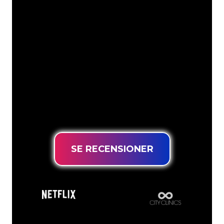
Neonspecialisterna på The Neon
Company är redo att omvandla ditt
företagsnamn, logotyp eller varumärke
till neonbelysning på ett attraktivt och
kraftfullt sätt. Med över 5000+ företag
och välkända varumärken i vår
kundbas har du kommit till rätt ställe
för en hållbar neonskylt till lägsta
prisgaranti.
SE RECENSIONER