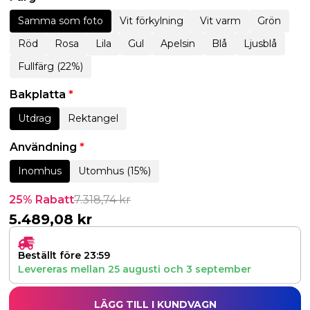
Samma som foto
Vit förkylning
Vit varm
Grön
Röd
Rosa
Lila
Gul
Apelsin
Blå
Ljusblå
Fullfärg (22%)
Bakplatta
*
Utdrag
Rektangel
Användning
*
Inomhus
Utomhus (15%)
25% Rabatt
7.318,74
kr
5.489,08
kr
Beställt före 23:59
Levereras mellan
25 augusti
och
3 september
LÄGG TILL I KUNDVAGN