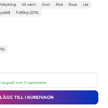
 förkylning
Vit varm
Grön
Röd
Rosa
Lila
Ljusblå
Fullfärg (22%)
5%)
5 augusti
och
3 september
LÄGG TILL I KUNDVAGN