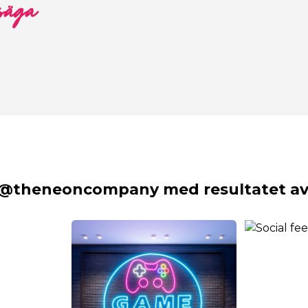
 säga
 @theneoncompany med resultatet av 