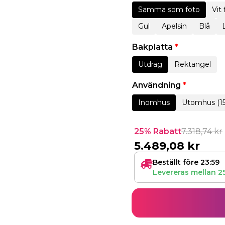
Samma som foto
Vit
Gul
Apelsin
Blå
Bakplatta
*
Utdrag
Rektangel
Användning
*
Inomhus
Utomhus (1
25% Rabatt
7.318,74
kr
5.489,08
kr
Beställt före 23:59
Levereras mellan
2