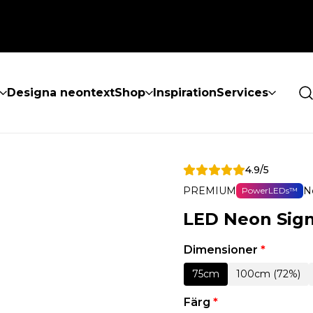
Designa neontext
Shop
Inspiration
Services
4.9/5
PREMIUM
N
PowerLEDs™
LED Neon Sig
Dimensioner
*
75cm
100cm (72%)
Färg
*