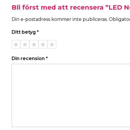
Bli först med att recensera ”LED 
Din e-postadress kommer inte publiceras.
Obligator
Ditt betyg
*
1 av 5
2 av 5
3 av 5
4 av 5
5 av 5
stjärnor
stjärnor
stjärnor
stjärnor
stjärnor
Din recension
*