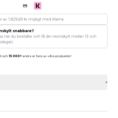
ar av
1.829,69
kr
möjligt med Klarna.
nskylt snabbare?
ess när du beställer och få din neonskylt mellan
13
och
sdagar).
ll och
15 000+
andra är fans av våra produkter!
+