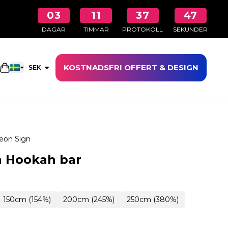
03
11
37
46
DAGAR
TIMMAR
PROTOKOLL
SEKUNDER
KOSTNADSFRI OFFERT & DESIGN
Öppna kundkorgen
SEK
EUR
eon Sign
n Hookah bar
150cm (154%)
200cm (245%)
250cm (380%)