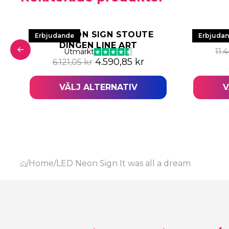
LED NEON SIGN STOUTE
PO
Erbjudande
Erbjuda
DINGEN LINE ART
a priset var: 6.510,28 kr.
nuvarande priset är: 4.882,82 kr.
11.
Utmärkt
Det ursprungliga priset var: 6.
Det nuvarande prise
4.590,85
kr
6.121,05
kr
VÄLJ ALTERNATIV
V
/
Home
/
LED Neon Sign It was all a dream