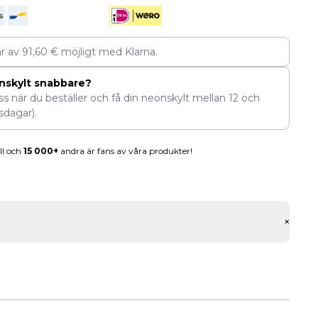
ar av
91,60
€
möjligt med Klarna.
nskylt snabbare?
ess när du beställer och få din neonskylt mellan
12
och
sdagar).
ll och
15 000+
andra är fans av våra produkter!
+