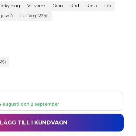
 förkylning
Vit varm
Grön
Röd
Rosa
Lila
Ljusblå
Fullfärg (22%)
5%)
4 augusti
och
2 september
LÄGG TILL I KUNDVAGN