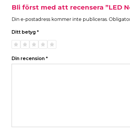
Bli först med att recensera ”LED N
Din e-postadress kommer inte publiceras.
Obligator
Ditt betyg
*
1 av 5
2 av 5
3 av 5
4 av 5
5 av 5
stjärnor
stjärnor
stjärnor
stjärnor
stjärnor
Din recension
*