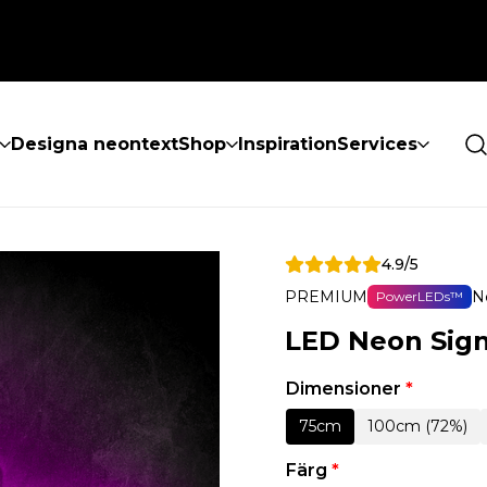
Designa neontext
Shop
Inspiration
Services
4.9/5
PREMIUM
N
PowerLEDs™
LED Neon Sign 
Dimensioner
*
75cm
100cm (72%)
Färg
*