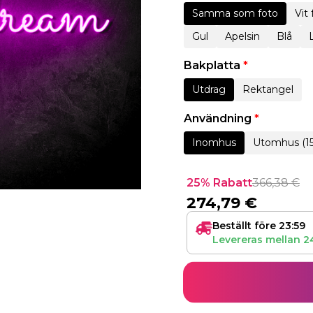
Samma som foto
Vit
Gul
Apelsin
Blå
Bakplatta
*
Utdrag
Rektangel
Användning
*
Inomhus
Utomhus (1
25% Rabatt
366,38
€
274,79
€
Beställt före 23:59
Levereras mellan
2