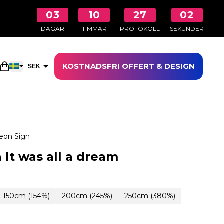
03
10
27
01
DAGAR
TIMMAR
PROTOKOLL
SEKUNDER
KOSTNADSFRI OFFERT & DESIGN
Öppna kundkorgen
SEK
EUR
eon Sign
It was all a dream
150cm (154%)
200cm (245%)
250cm (380%)