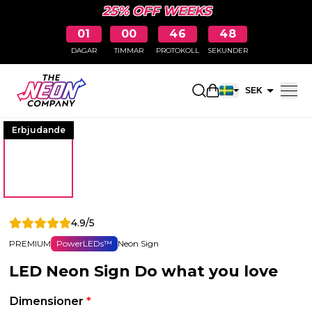
25% OFF WEEKS
01
00
46
48
DAGAR
TIMMAR
PROTOKOLL
SEKUNDER
Öppna kundkorge
SEK
EUR
Erbjudande
4.9/5
PREMIUM
PowerLEDs™
Neon Sign
LED Neon Sign Do what you love
Dimensioner
*