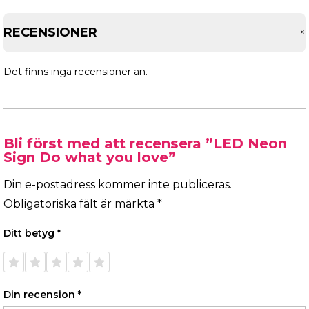
RECENSIONER
Det finns inga recensioner än.
Bli först med att recensera ”LED Neon
Sign Do what you love”
Din e-postadress kommer inte publiceras.
Obligatoriska fält är märkta
*
Ditt betyg
*
1 av 5
2 av 5
3 av 5
4 av 5
5 av 5
stjärnor
stjärnor
stjärnor
stjärnor
stjärnor
Din recension
*