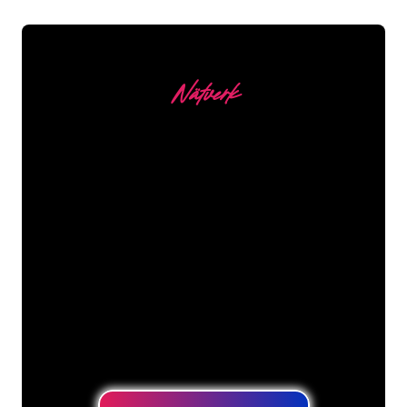
Nätverk
Våra kunder
Neonspecialisterna på The Neon
Company är redo att omvandla ditt
företagsnamn, logotyp eller varumärke
till neonbelysning på ett attraktivt och
kraftfullt sätt. Med över 5000+ företag
och välkända varumärken i vår
kundbas har du kommit till rätt ställe
för en hållbar neonskylt till lägsta
prisgaranti.