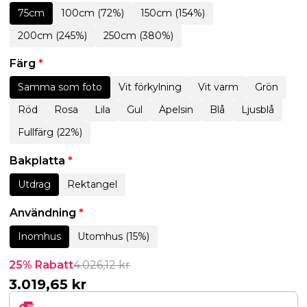
75cm
100cm (72%)
150cm (154%)
200cm (245%)
250cm (380%)
Färg
*
Samma som foto
Vit förkylning
Vit varm
Grön
Röd
Rosa
Lila
Gul
Apelsin
Blå
Ljusblå
Fullfärg (22%)
Bakplatta
*
Utdrag
Rektangel
Användning
*
Inomhus
Utomhus (15%)
25% Rabatt
4.026,12
kr
3.019,65
kr