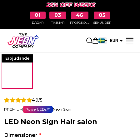
25% OFF WEEKS
01
03
46
04
DAGAR
TIMMAR
PROTOKOLL
SEKUNDER
Öppna kundkorge
EUR
SEK
Erbjudande
4.9/5
PREMIUM
PowerLEDs™
Neon Sign
LED Neon Sign Hair salon
Dimensioner
*