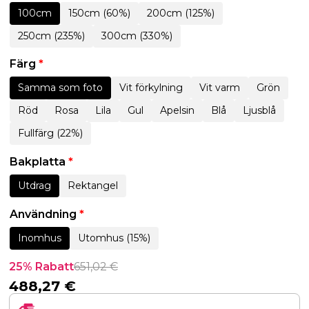
100cm
150cm (60%)
200cm (125%)
250cm (235%)
300cm (330%)
Färg
*
Samma som foto
Vit förkylning
Vit varm
Grön
Röd
Rosa
Lila
Gul
Apelsin
Blå
Ljusblå
Fullfärg (22%)
Bakplatta
*
Utdrag
Rektangel
Användning
*
Inomhus
Utomhus (15%)
25% Rabatt
651,02
€
488,27
€