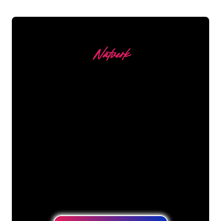
Nätverk
Våra kunder
Neonspecialisterna på The Neon
Company är redo att omvandla ditt
företagsnamn, logotyp eller varumärke
till neonbelysning på ett attraktivt och
kraftfullt sätt. Med över 5000+ företag
och välkända varumärken i vår
kundbas har du kommit till rätt ställe
för en hållbar neonskylt till lägsta
prisgaranti.