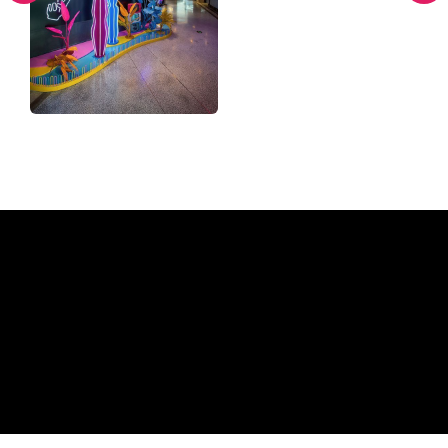
Varför en neonskylt från The
Neon Company
REGULAR
SUPPLIERS