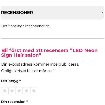
RECENSIONER
Det finns inga recensioner än.
Bli först med att recensera ”LED Neon
Sign Hair salon”
Din e-postadress kommer inte publiceras.
Obligatoriska fält är märkta
*
Ditt betyg
*
1 av 5
2 av 5
3 av 5
4 av 5
5 av 5
stjärnor
stjärnor
stjärnor
stjärnor
stjärnor
Din recension
*