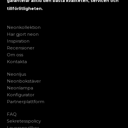
garanterar alltid den bästa kvaliteten, servicen och
tillförlitligheten.
Neonkollektion
Har gjort neon
Inspiration
Recensioner
Om oss
Kontakta
Neonljus
Neonbokstäver
Neonlampa
Konfigurator
Partnerplattform
FAQ
Sekretesspolicy
Leveransvillkor