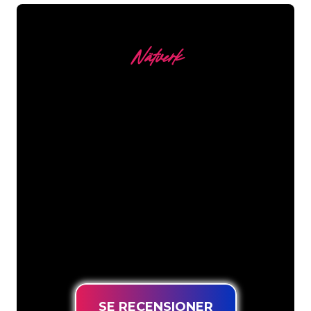
Nätverk
Våra kunder
Neonspecialisterna på The Neon
Company är redo att omvandla ditt
företagsnamn, logotyp eller varumärke
till neonbelysning på ett attraktivt och
kraftfullt sätt. Med över 5000+ företag
och välkända varumärken i vår
kundbas har du kommit till rätt ställe
för en hållbar neonskylt till lägsta
prisgaranti.
SE RECENSIONER