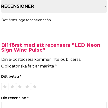
RECENSIONER
Det finns inga recensioner än.
Bli först med att recensera ”LED Neon
Sign Wine Pulse”
Din e-postadress kommer inte publiceras.
Obligatoriska fält är märkta
*
Ditt betyg
*
1 av 5
2 av 5
3 av 5
4 av 5
5 av 5
stjärnor
stjärnor
stjärnor
stjärnor
stjärnor
Din recension
*