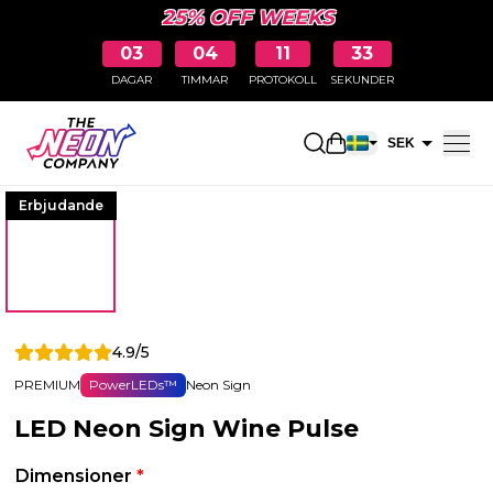
25% OFF WEEKS
03
04
11
32
DAGAR
TIMMAR
PROTOKOLL
SEKUNDER
Öppna kundkorge
SEK
EUR
Erbjudande
4.9/5
PREMIUM
PowerLEDs™
Neon Sign
LED Neon Sign Wine Pulse
Dimensioner
*