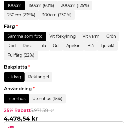
100cm
150cm (60%)
200cm (125%)
250cm (235%)
300cm (330%)
Färg
*
Samma som foto
Vit förkylning
Vit varm
Grön
Röd
Rosa
Lila
Gul
Apelsin
Blå
Ljusblå
Fullfärg (22%)
Bakplatta
*
Utdrag
Rektangel
Användning
*
Inomhus
Utomhus (15%)
25% Rabatt
5.971,38
kr
4.478,54
kr