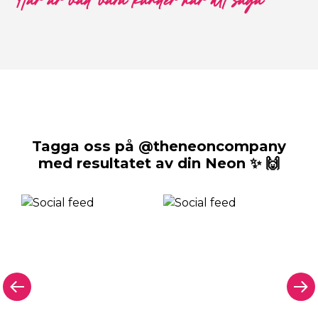
Här är vad våra kunder har att säga
Tagga oss på @theneoncompany
med resultatet av din Neon ✨ 🙌