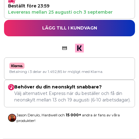
Beställt före 23:59
Levereras mellan
25 augusti
och
3 september
LÄGG TILL I KUNDVAGN
Betalning i 3 delar av
1.492,85
kr
möjligt med Klarna.
Behöver du din neonskylt snabbare?
Välj alternativet Express när du beställer och få din
neonskylt mellan
13
och
19 augusti
(6-10 arbetsdagar).
Jason Derulo, Hardwell och
15 000+
andra är fans av våra
produkter!