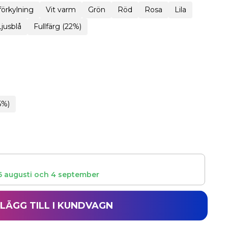
 förkylning
Vit varm
Grön
Röd
Rosa
Lila
Ljusblå
Fullfärg (22%)
5%)
6 augusti
och
4 september
LÄGG TILL I KUNDVAGN