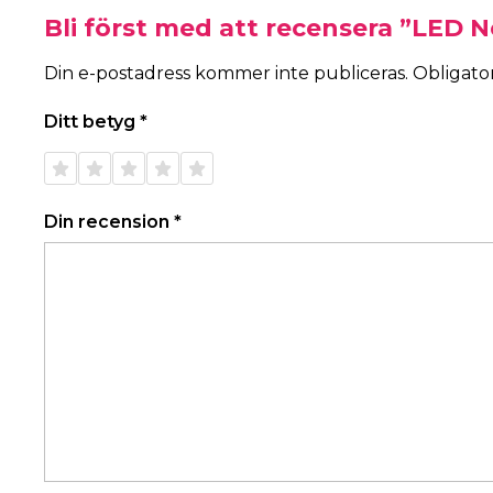
Bli först med att recensera ”LED 
Din e-postadress kommer inte publiceras.
Obligator
Ditt betyg
*
1 av 5
2 av 5
3 av 5
4 av 5
5 av 5
stjärnor
stjärnor
stjärnor
stjärnor
stjärnor
Din recension
*