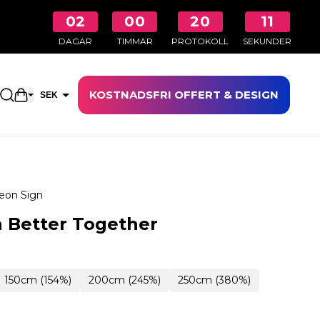
02
00
20
10
DAGAR
TIMMAR
PROTOKOLL
SEKUNDER
KOSTNADSFRI OFFERT & DESIGN
Öppna kundkorgen
SEK
EUR
eon Sign
 Better Together
150cm (154%)
200cm (245%)
250cm (380%)