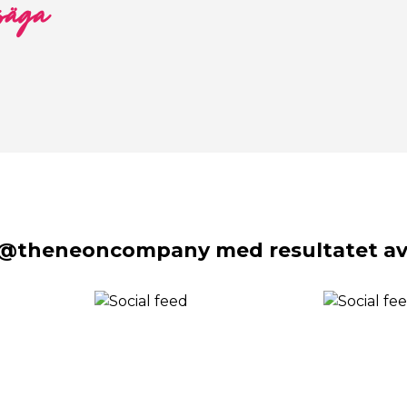
 säga
 @theneoncompany med resultatet av 