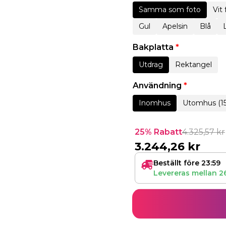
Samma som foto
Vit
Gul
Apelsin
Blå
Bakplatta
*
Utdrag
Rektangel
Användning
*
Inomhus
Utomhus (1
25% Rabatt
4.325,57
kr
3.244,26
kr
Beställt före 23:59
Levereras mellan
2