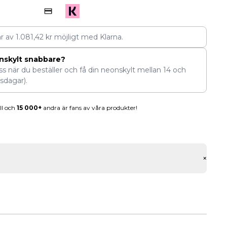
ar av
1.081,42
kr
möjligt med Klarna.
nskylt snabbare?
ess när du beställer och få din neonskylt mellan
14
och
sdagar).
ll och
15 000+
andra är fans av våra produkter!
+