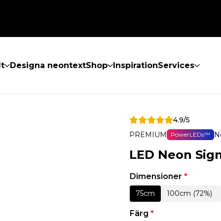
lt
Designa neontext
Shop
Inspiration
Services
4.9/5
PREMIUM
N
PowerLEDs™
LED Neon Sign
Dimensioner
*
75cm
100cm (72%)
Färg
*