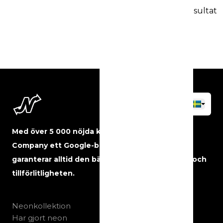
Kids
23 resultat
Motivational
Music
Neon art
Quotes & Texts
Stores & Shops
Weddings & Events
Med över 5 000 nöjda kunder har The Neon
Company ett Google-betyg på 5 stjärnor och
garanterar alltid den bästa kvaliteten, servicen och
tillförlitligheten.
Neonkollektion
Har gjort neon