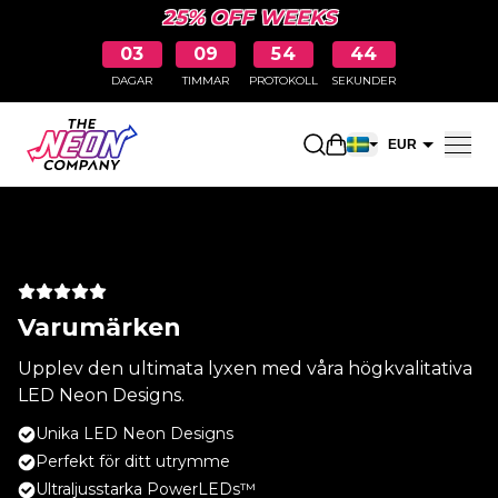
25% OFF WEEKS
03
09
54
44
DAGAR
TIMMAR
PROTOKOLL
SEKUNDER
Öppna kundkorge
EUR
SEK
Varumärken
Upplev den ultimata lyxen med våra högkvalitativa
LED Neon Designs.
Unika LED Neon Designs
Perfekt för ditt utrymme
Ultraljusstarka PowerLEDs™