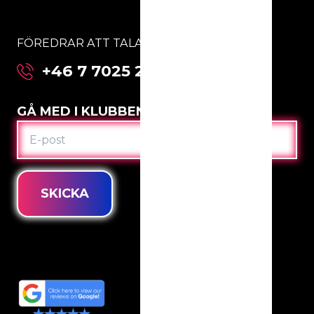
FÖREDRAR ATT TALA MED OSS DIREKT:
+46 7 7025 2123
GÅ MED I KLUBBEN
E-
POST
SKICKA