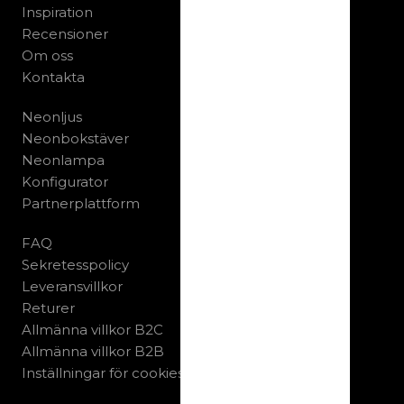
Inspiration
Recensioner
Om oss
Kontakta
Neonljus
Neonbokstäver
Neonlampa
Konfigurator
Partnerplattform
FAQ
Sekretesspolicy
Leveransvillkor
Returer
Allmänna villkor B2C
Allmänna villkor B2B
Inställningar för cookies