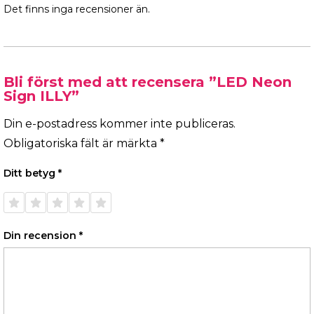
Det finns inga recensioner än.
Bli först med att recensera ”LED Neon
Sign ILLY”
Din e-postadress kommer inte publiceras.
Obligatoriska fält är märkta
*
Ditt betyg
*
1 av 5
2 av 5
3 av 5
4 av 5
5 av 5
stjärnor
stjärnor
stjärnor
stjärnor
stjärnor
Din recension
*