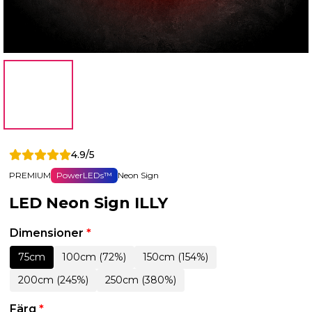
4.9/5
PREMIUM
PowerLEDs™
Neon Sign
LED Neon Sign ILLY
Dimensioner
*
75cm
100cm (72%)
150cm (154%)
200cm (245%)
250cm (380%)
Färg
*