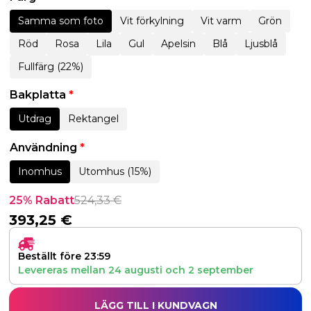
Samma som foto
Vit förkylning
Vit varm
Grön
Röd
Rosa
Lila
Gul
Apelsin
Blå
Ljusblå
Fullfärg (22%)
Bakplatta
*
Utdrag
Rektangel
Användning
*
Inomhus
Utomhus (15%)
25% Rabatt
524,33
€
393,25
€
Beställt före 23:59
Levereras mellan
24 augusti
och
2 september
LÄGG TILL I KUNDVAGN