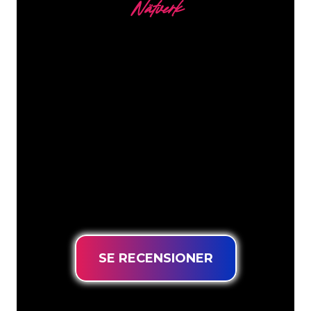
Nätverk
Våra kunder
Neonspecialisterna på The Neon
Company är redo att omvandla ditt
företagsnamn, logotyp eller varumärke
till neonbelysning på ett attraktivt och
kraftfullt sätt. Med över 5000+ företag
och välkända varumärken i vår
kundbas har du kommit till rätt ställe
för en hållbar neonskylt till lägsta
prisgaranti.
SE RECENSIONER