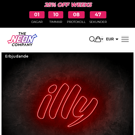
25% OFF WEEKS
01
10
08
46
DAGAR
TIMMAR
PROTOKOLL
SEKUNDER
Öppna kundkor
EUR
SEK
Erbjudande