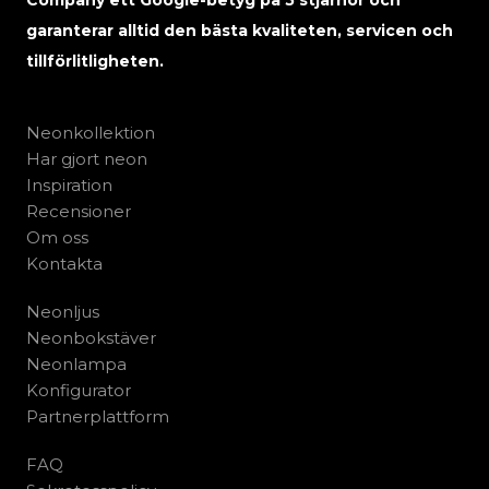
Company ett Google-betyg på 5 stjärnor och
garanterar alltid den bästa kvaliteten, servicen och
tillförlitligheten.
Neonkollektion
Har gjort neon
Inspiration
Recensioner
Om oss
Kontakta
Neonljus
Neonbokstäver
Neonlampa
Konfigurator
Partnerplattform
FAQ