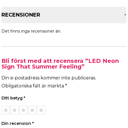
RECENSIONER
Det finns inga recensioner än.
Bli först med att recensera ”LED Neon
Sign That Summer Feeling”
Din e-postadress kommer inte publiceras.
Obligatoriska fält är märkta
*
Ditt betyg
*
1 av 5
2 av 5
3 av 5
4 av 5
5 av 5
stjärnor
stjärnor
stjärnor
stjärnor
stjärnor
Din recension
*