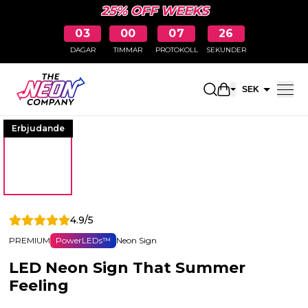
25% OFF WEEKS
03
00
07
25
DAGAR
TIMMAR
PROTOKOLL
SEKUNDER
Öppna kundkor
SEK
EUR
Erbjudande
4.9/5
PREMIUM
PowerLEDs™
Neon Sign
LED Neon Sign That Summer
Feeling