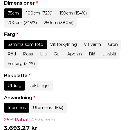
Dimensioner
*
75cm
100cm (72%)
150cm (154%)
200cm (245%)
250cm (380%)
Färg
*
Samma som foto
Vit förkylning
Vit varm
Grön
Röd
Rosa
Lila
Gul
Apelsin
Blå
Ljusblå
Fullfärg (22%)
Bakplatta
*
Utdrag
Rektangel
Användning
*
Inomhus
Utomhus (15%)
25% Rabatt
4.924,36
kr
3.693,27
kr