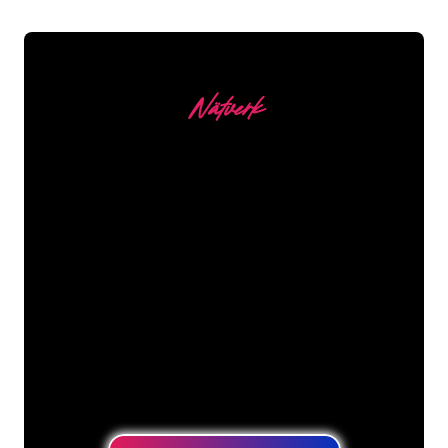
Nätverk
Våra kunder
Neonspecialisterna på The Neon
Company är redo att omvandla ditt
företagsnamn, logotyp eller varumärke
till neonbelysning på ett attraktivt och
kraftfullt sätt. Med över 5000+ företag
och välkända varumärken i vår
kundbas har du kommit till rätt ställe
för en hållbar neonskylt till lägsta
prisgaranti.