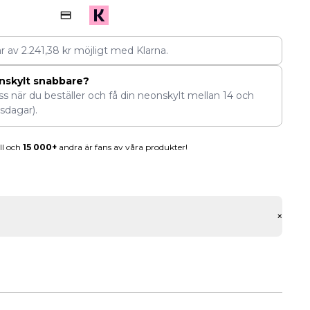
ar av
2.241,38
kr
möjligt med Klarna.
nskylt snabbare?
ess när du beställer och få din neonskylt mellan
14
och
sdagar).
ll och
15 000+
andra är fans av våra produkter!
+