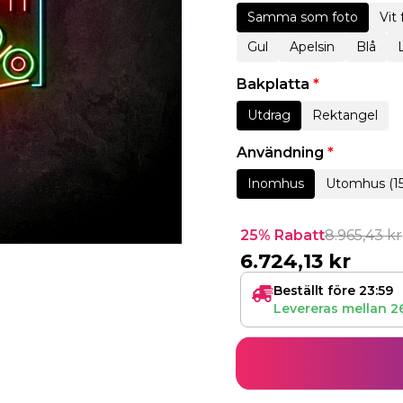
Samma som foto
Vit
Gul
Apelsin
Blå
Bakplatta
*
Utdrag
Rektangel
Användning
*
Inomhus
Utomhus (1
25% Rabatt
8.965,43
kr
6.724,13
kr
Beställt före 23:59
Levereras mellan
2