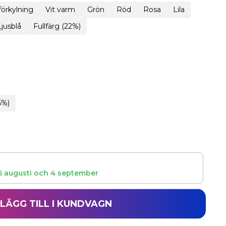
 förkylning
Vit varm
Grön
Röd
Rosa
Lila
Ljusblå
Fullfärg (22%)
5%)
6 augusti
och
4 september
LÄGG TILL I KUNDVAGN