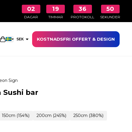
02
19
36
49
DAGAR
TIMMAR
PROTOKOLL
SEKUNDER
KOSTNADSFRI OFFERT & DESIGN
Öppna kundkorgen
SEK
EUR
eon Sign
 Sushi bar
150cm (154%)
200cm (245%)
250cm (380%)