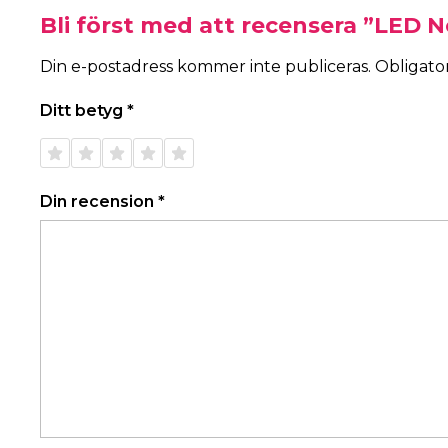
Bli först med att recensera ”LED N
Din e-postadress kommer inte publiceras.
Obligator
Ditt betyg
*
1 av 5
2 av 5
3 av 5
4 av 5
5 av 5
stjärnor
stjärnor
stjärnor
stjärnor
stjärnor
Din recension
*