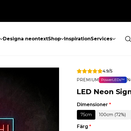
Designa neontext
Shop
Inspiration
Services
4.9/5
PREMIUM
N
PowerLEDs™
LED Neon Sign
Dimensioner
*
75cm
100cm (72%)
Färg
*