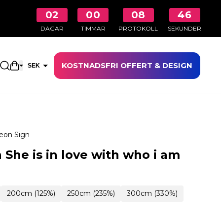
02
00
08
45
DAGAR
TIMMAR
PROTOKOLL
SEKUNDER
KOSTNADSFRI OFFERT & DESIGN
Öppna kundkorgen
SEK
EUR
eon Sign
She is in love with who i am
200cm (125%)
250cm (235%)
300cm (330%)