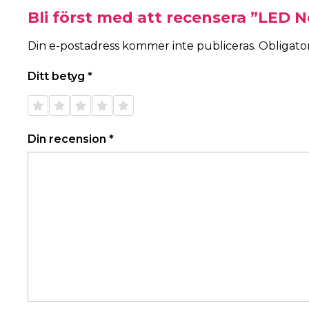
Bli först med att recensera ”LED N
Din e-postadress kommer inte publiceras.
Obligator
Ditt betyg
*
1 av 5
2 av 5
3 av 5
4 av 5
5 av 5
stjärnor
stjärnor
stjärnor
stjärnor
stjärnor
Din recension
*