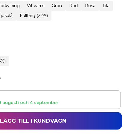
 förkylning
Vit varm
Grön
Röd
Rosa
Lila
Ljusblå
Fullfärg (22%)
5%)
r
6 augusti
och
4 september
LÄGG TILL I KUNDVAGN