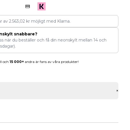
ar av
2.563,02
kr
möjligt med Klarna.
nskylt snabbare?
ess när du beställer och få din neonskylt mellan
14
och
sdagar).
ll och
15 000+
andra är fans av våra produkter!
+