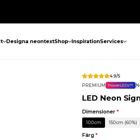
lt
Designa neontext
Shop
Inspiration
Services
4.9/5
PREMIUM
N
PowerLEDs™
LED Neon Sign 
Dimensioner
*
100cm
150cm (60%)
Färg
*