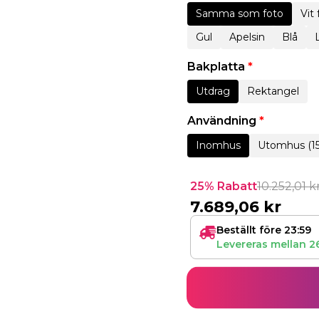
Samma som foto
Vit
Gul
Apelsin
Blå
Bakplatta
*
Utdrag
Rektangel
Användning
*
Inomhus
Utomhus (1
25% Rabatt
10.252,01
k
7.689,06
kr
Beställt före 23:59
Levereras mellan
2