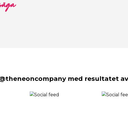
 säga
 @theneoncompany med resultatet av 