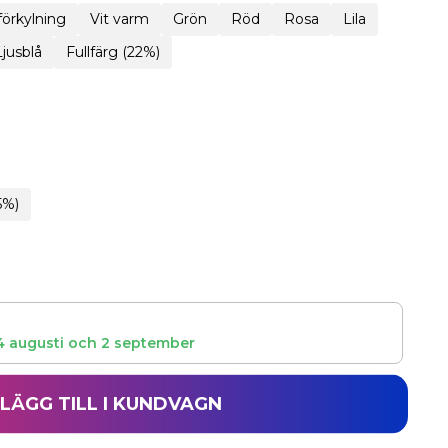
 förkylning
Vit varm
Grön
Röd
Rosa
Lila
Ljusblå
Fullfärg (22%)
5%)
4 augusti
och
2 september
LÄGG TILL I KUNDVAGN