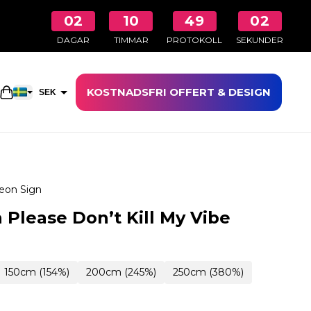
02
10
49
01
DAGAR
TIMMAR
PROTOKOLL
SEKUNDER
KOSTNADSFRI OFFERT & DESIGN
Öppna kundkorgen
SEK
EUR
eon Sign
Please Don’t Kill My Vibe
150cm (154%)
200cm (245%)
250cm (380%)