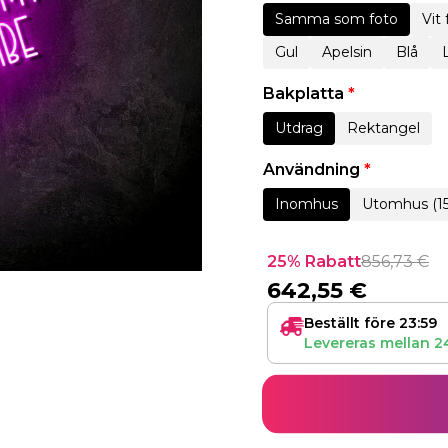
Samma som foto
Vit
Gul
Apelsin
Blå
Bakplatta
*
Utdrag
Rektangel
Användning
*
Inomhus
Utomhus (1
25% Rabatt
856,73
€
642,55
€
Beställt före 23:59
Levereras mellan
2