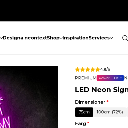
Designa neontext
Shop
Inspiration
Services
4.9/5
PREMIUM
N
PowerLEDs™
LED Neon Sign 
Dimensioner
*
75cm
100cm (72%)
Färg
*