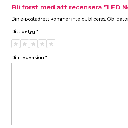
Bli först med att recensera ”LED N
Din e-postadress kommer inte publiceras.
Obligator
Ditt betyg
*
1 av 5
2 av 5
3 av 5
4 av 5
5 av 5
stjärnor
stjärnor
stjärnor
stjärnor
stjärnor
Din recension
*