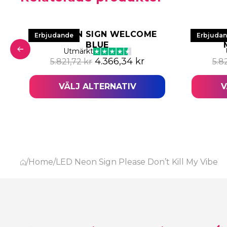
LED NEON SIGN WELCOME
LED 
Erbjudande
Erbjuda
BLUE
Utmärkt
a priset var: 4.026,12 kr.
nuvarande priset är: 3.019,65 kr.
Det ursprungliga priset var: 5.
Det nuvarande pris
4.366,34
kr
5.821,72
kr
5.8
VÄLJ ALTERNATIV
V
/
Home
/
LED Neon Sign Please Don’t Kill My Vibe