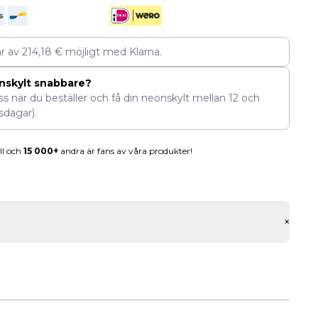
ar av
214,18
€
möjligt med Klarna.
nskylt snabbare?
ess när du beställer och få din neonskylt mellan
12
och
sdagar).
ll och
15 000+
andra är fans av våra produkter!
+