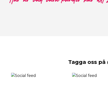
Här är vad våra kunder har att
Tagga oss på