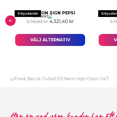
A
LED NEON SIGN PEPSI
LED 
Erbjudande
Erbjuda
Utmärkt
Det ursprungliga priset var: 5.
Det nuvarande prise
4.321,40
kr
5.761,83
kr
5.7
a priset var: 4.026,12 kr.
nuvarande priset är: 3.019,65 kr.
VÄLJ ALTERNATIV
V
/
Food, Bars & Clubs
/
LED Neon Sign Open 24/7