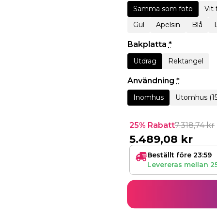
Samma som foto
Vit
Gul
Apelsin
Blå
Bakplatta
*
Utdrag
Rektangel
Användning
*
Inomhus
Utomhus (1
25% Rabatt
7.318,74
kr
5.489,08
kr
Beställt före 23:59
Levereras mellan
2