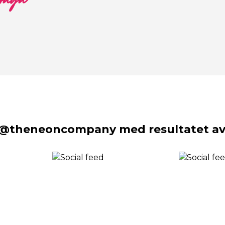
 säga
 @theneoncompany med resultatet av 