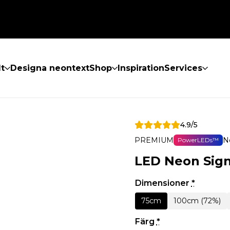
lt
Designa neontext
Shop
Inspiration
Services
4.9/5
PREMIUM
N
PowerLEDs™
LED Neon Sig
Dimensioner
*
75cm
100cm (72%)
Färg
*