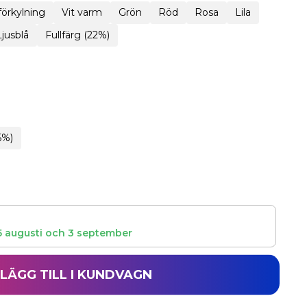
 förkylning
Vit varm
Grön
Röd
Rosa
Lila
Ljusblå
Fullfärg (22%)
5%)
5 augusti
och
3 september
LÄGG TILL I KUNDVAGN