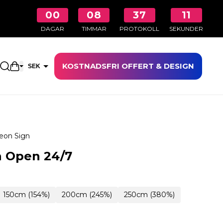
00
08
37
11
DAGAR
TIMMAR
PROTOKOLL
SEKUNDER
KOSTNADSFRI OFFERT & DESIGN
Öppna kundkorgen
SEK
EUR
eon Sign
n Open 24/7
150cm (154%)
200cm (245%)
250cm (380%)