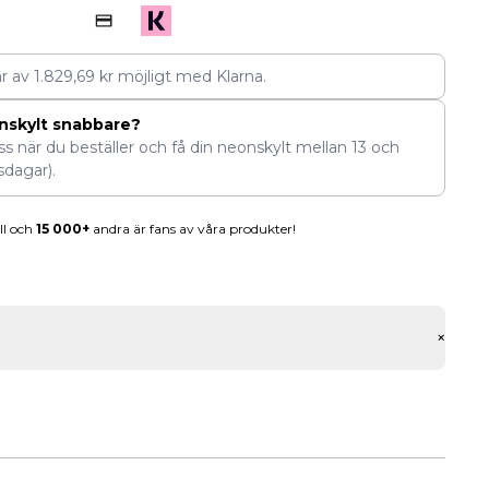
ar av
1.829,69
kr
möjligt med Klarna.
nskylt snabbare?
ess när du beställer och få din neonskylt mellan
13
och
sdagar).
ll och
15 000+
andra är fans av våra produkter!
+