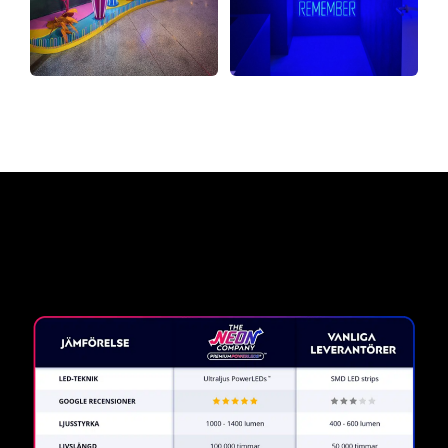
Varför en neonskylt från The
Neon Company