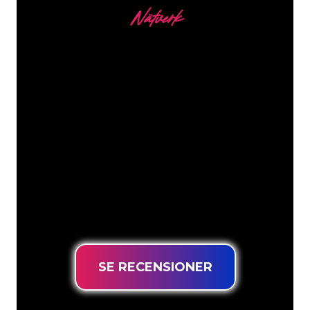
Nätverk
Våra kunder
Neonspecialisterna på The Neon
Company är redo att omvandla ditt
företagsnamn, logotyp eller varumärke
till neonbelysning på ett attraktivt och
kraftfullt sätt. Med över 5000+ företag
och välkända varumärken i vår
kundbas har du kommit till rätt ställe
för en hållbar neonskylt till lägsta
prisgaranti.
SE RECENSIONER