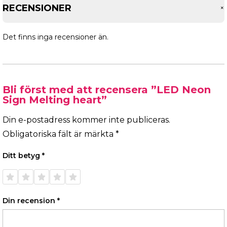
RECENSIONER
Det finns inga recensioner än.
Bli först med att recensera ”LED Neon
Sign Melting heart”
Din e-postadress kommer inte publiceras.
Obligatoriska fält är märkta
*
Ditt betyg
*
1 av 5
2 av 5
3 av 5
4 av 5
5 av 5
stjärnor
stjärnor
stjärnor
stjärnor
stjärnor
Din recension
*