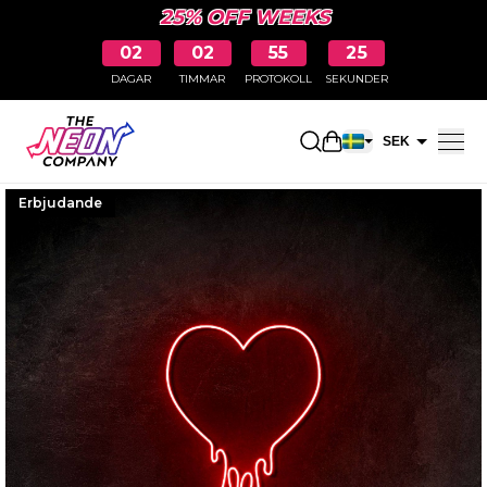
25% OFF WEEKS
02
02
55
24
DAGAR
TIMMAR
PROTOKOLL
SEKUNDER
Öppna kundkorge
SEK
EUR
Erbjudande