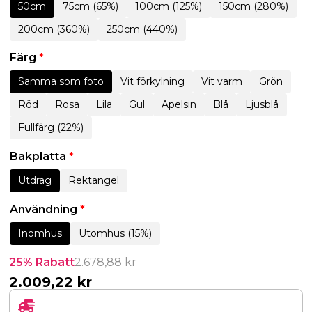
50cm
75cm (65%)
100cm (125%)
150cm (280%)
200cm (360%)
250cm (440%)
Färg
*
Samma som foto
Vit förkylning
Vit varm
Grön
Röd
Rosa
Lila
Gul
Apelsin
Blå
Ljusblå
Fullfärg (22%)
Bakplatta
*
Utdrag
Rektangel
Användning
*
Inomhus
Utomhus (15%)
25% Rabatt
2.678,88
kr
2.009,22
kr