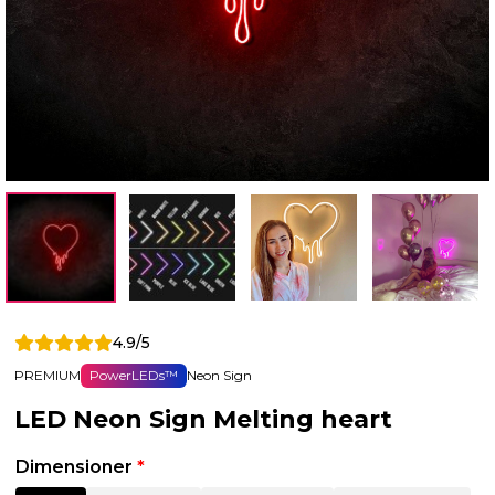
4.9/5
PREMIUM
PowerLEDs™
Neon Sign
LED Neon Sign Melting heart
Dimensioner
*