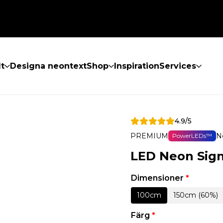
lt
Designa neontext
Shop
Inspiration
Services
4.9/5
PREMIUM
N
PowerLEDs™
LED Neon Sign
Dimensioner
*
100cm
150cm (60%)
Färg
*