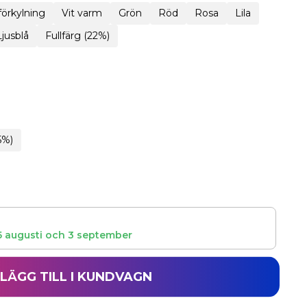
 förkylning
Vit varm
Grön
Röd
Rosa
Lila
Ljusblå
Fullfärg (22%)
5%)
5 augusti
och
3 september
LÄGG TILL I KUNDVAGN