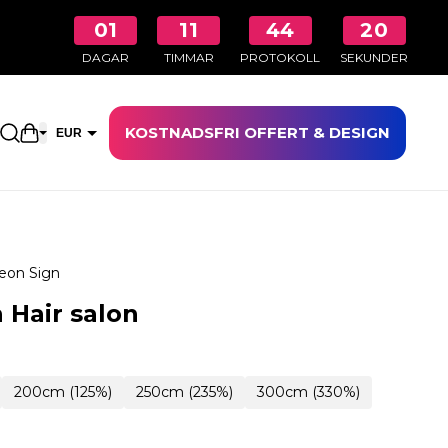
01
11
44
19
DAGAR
TIMMAR
PROTOKOLL
SEKUNDER
KOSTNADSFRI OFFERT & DESIGN
Öppna kundkorgen
EUR
SEK
eon Sign
 Hair salon
200cm (125%)
250cm (235%)
300cm (330%)