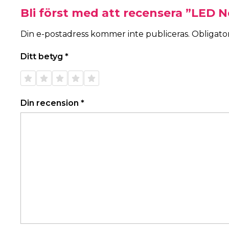
Bli först med att recensera ”LED N
Din e-postadress kommer inte publiceras.
Obligator
Ditt betyg
*
1 av 5
2 av 5
3 av 5
4 av 5
5 av 5
stjärnor
stjärnor
stjärnor
stjärnor
stjärnor
Din recension
*