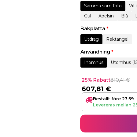
Samma som foto
Vit
Gul
Apelsin
Blå
Bakplatta
*
Utdrag
Rektangel
Användning
*
Inomhus
Utomhus (1
25% Rabatt
810,41
€
607,81
€
Beställt före 23:59
Levereras mellan
2