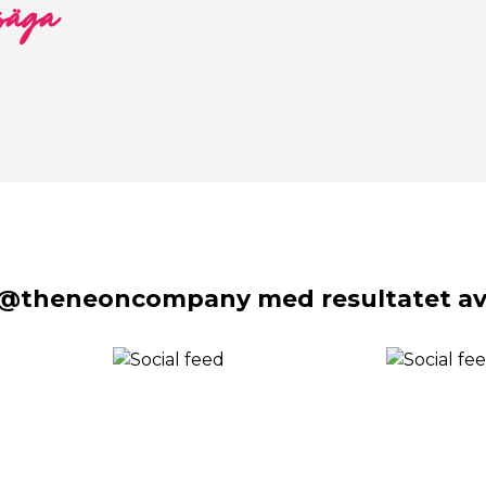
 säga
 @theneoncompany med resultatet av 