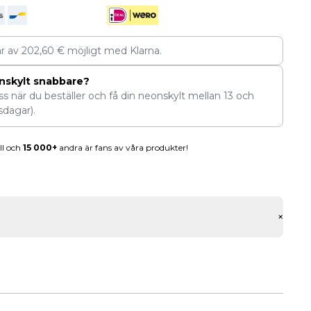
ar av
202,60
€
möjligt med Klarna.
nskylt snabbare?
ess när du beställer och få din neonskylt mellan
13
och
sdagar).
ll och
15 000+
andra är fans av våra produkter!
+