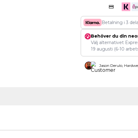
Betalning i 3 del
Behöver du din neo
Välj alternativet Expr
19 augusti
(6-10 arbet
Jason Derulo, Hardwe