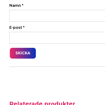
Namn
*
E-post
*
Relaterade produkter