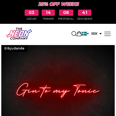
25% OFF WEEKS
03
14
08
40
DAGAR
TIMMAR
PROTOKOLL
SEKUNDER
Öppna kundkorge
SEK
EUR
Erbjudande