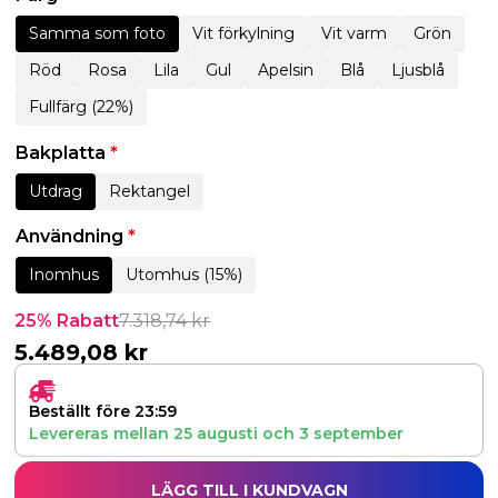
Samma som foto
Vit förkylning
Vit varm
Grön
Röd
Rosa
Lila
Gul
Apelsin
Blå
Ljusblå
Fullfärg (22%)
Bakplatta
*
Utdrag
Rektangel
Användning
*
Inomhus
Utomhus (15%)
25% Rabatt
7.318,74
kr
5.489,08
kr
Beställt före 23:59
Levereras mellan
25 augusti
och
3 september
LÄGG TILL I KUNDVAGN