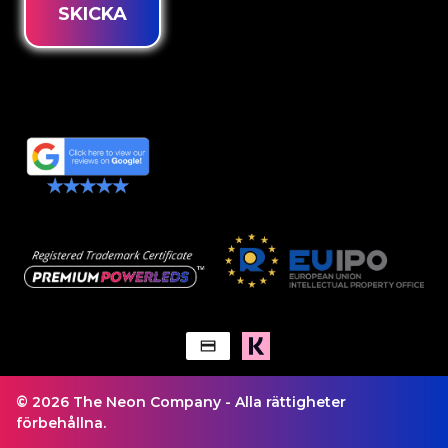
SKICKA
© 2026 The Neon Company - Alla rättigheter
förbehållna.