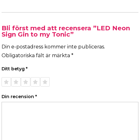
Bli först med att recensera ”LED Neon
Sign Gin to my Tonic”
Din e-postadress kommer inte publiceras.
Obligatoriska fält är märkta
*
Ditt betyg
*
1 av 5
2 av 5
3 av 5
4 av 5
5 av 5
stjärnor
stjärnor
stjärnor
stjärnor
stjärnor
Din recension
*