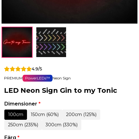
4.9/5
PREMIUM
PowerLEDs™
Neon Sign
LED Neon Sign Gin to my Tonic
Dimensioner
*
100cm
150cm (60%)
200cm (125%)
250cm (235%)
300cm (330%)
Färg
*