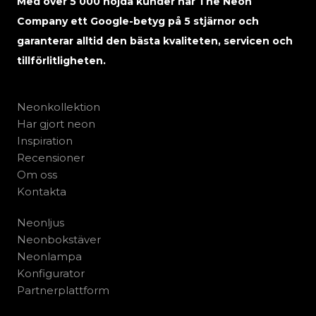
Med över 5 000 nöjda kunder har The Neon
Company ett Google-betyg på 5 stjärnor och
garanterar alltid den bästa kvaliteten, servicen och
tillförlitligheten.
Neonkollektion
Har gjort neon
Inspiration
Recensioner
Om oss
Kontakta
Neonljus
Neonbokstäver
Neonlampa
Konfigurator
Partnerplattform