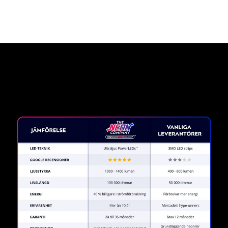
Varför en neonskylt från The
Neon Company