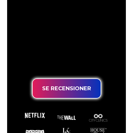
Neonspecialisterna på The Neon
Company är redo att omvandla ditt
företagsnamn, logotyp eller varumärke
till neonbelysning på ett attraktivt och
kraftfullt sätt. Med över 5000+ företag
och välkända varumärken i vår
kundbas har du kommit till rätt ställe
för en hållbar neonskylt till lägsta
prisgaranti.
SE RECENSIONER