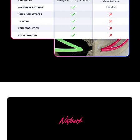
REGULAR
SUPPLIERS
Nätverk
Våra kunder