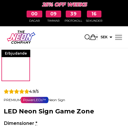
25% OFF WEEKS
00
09
39
16
DAGAR
TIMMAR
PROTOKOLL
SEKUNDER
Öppna kundkor
SEK
EUR
Erbjudande
4.9/5
PREMIUM
PowerLEDs™
Neon Sign
LED Neon Sign Game Zone
Dimensioner
*