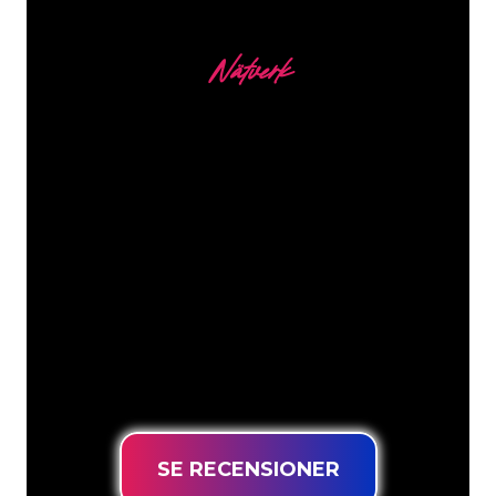
Nätverk
Våra kunder
Neonspecialisterna på The Neon
Company är redo att omvandla ditt
företagsnamn, logotyp eller varumärke
till neonbelysning på ett attraktivt och
kraftfullt sätt. Med över 5000+ företag
och välkända varumärken i vår
kundbas har du kommit till rätt ställe
för en hållbar neonskylt till lägsta
prisgaranti.
SE RECENSIONER