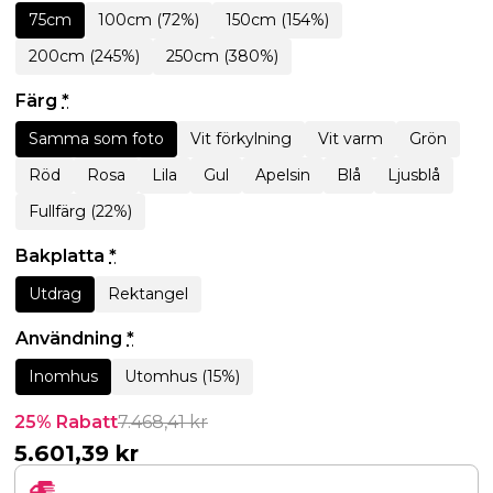
75cm
100cm (72%)
150cm (154%)
200cm (245%)
250cm (380%)
Färg
*
Samma som foto
Vit förkylning
Vit varm
Grön
Röd
Rosa
Lila
Gul
Apelsin
Blå
Ljusblå
Fullfärg (22%)
Bakplatta
*
Utdrag
Rektangel
Användning
*
Inomhus
Utomhus (15%)
25% Rabatt
7.468,41
kr
5.601,39
kr