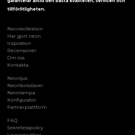
garanterar alltid den bästa kvaliteten, servicen och
tillförlitligheten.
Neonkollektion
Har gjort neon
Inspiration
Recensioner
Om oss
Kontakta
Neonljus
Neonbokstäver
Neonlampa
Konfigurator
Partnerplattform
FAQ
Sekretesspolicy
Leveransvillkor