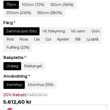
75cm
100cm (72%)
150cm (154%)
200cm (245%)
250cm (380%)
Färg
*
Samma som foto
Vit förkylning
Vit varm
Grön
Röd
Rosa
Lila
Gul
Apelsin
Blå
Ljusblå
Fullfärg (22%)
Bakplatta
*
Utdrag
Rektangel
Användning
*
Inomhus
Utomhus (15%)
25% Rabatt
7.483,35
kr
5.612,60
kr