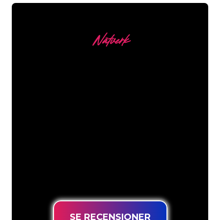
Nätverk
Våra kunder
Neonspecialisterna på The Neon
Company är redo att omvandla ditt
företagsnamn, logotyp eller varumärke
till neonbelysning på ett attraktivt och
kraftfullt sätt. Med över 5000+ företag
och välkända varumärken i vår
kundbas har du kommit till rätt ställe
för en hållbar neonskylt till lägsta
prisgaranti.
SE RECENSIONER