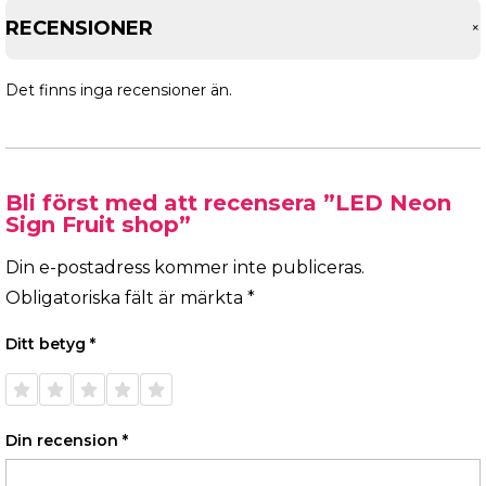
RECENSIONER
Det finns inga recensioner än.
Bli först med att recensera ”LED Neon
Sign Fruit shop”
Din e-postadress kommer inte publiceras.
Obligatoriska fält är märkta
*
Ditt betyg
*
1 av 5
2 av 5
3 av 5
4 av 5
5 av 5
stjärnor
stjärnor
stjärnor
stjärnor
stjärnor
Din recension
*