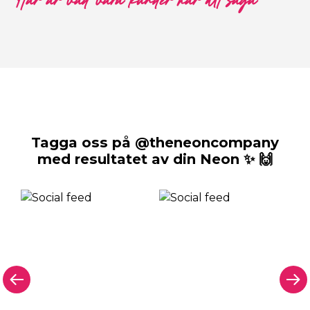
Här är vad våra kunder har att säga
Tagga oss på @theneoncompany
med resultatet av din Neon ✨ 🙌