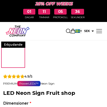
25% OFF WEEKS
01
11
05
35
DAGAR
TIMMAR
PROTOKOLL
SEKUNDER
Öppna kundkorge
SEK
EUR
Erbjudande
4.9/5
PREMIUM
PowerLEDs™
Neon Sign
LED Neon Sign Fruit shop
Dimensioner
*