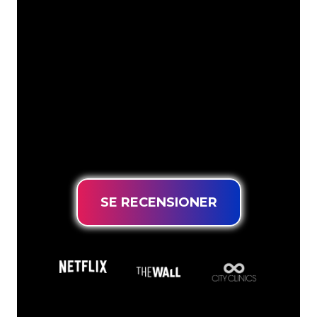
Neonspecialisterna på The Neon
Company är redo att omvandla ditt
företagsnamn, logotyp eller varumärke
till neonbelysning på ett attraktivt och
kraftfullt sätt. Med över 5000+ företag
och välkända varumärken i vår
kundbas har du kommit till rätt ställe
för en hållbar neonskylt till lägsta
prisgaranti.
SE RECENSIONER