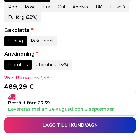
Röd
Rosa
Lila
Gul
Apelsin
Blå
Ljusblå
Fullfärg (22%)
Bakplatta
*
Utdrag
Rektangel
Användning
*
Inomhus
Utomhus (15%)
25% Rabatt
652,38
€
489,29
€
Beställt före 23:59
Levereras mellan
24 augusti
och
2 september
LÄGG TILL I KUNDVAGN