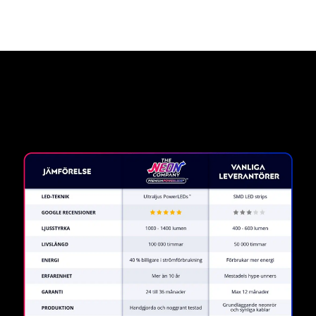
Varför en neonskylt från The
Neon Company