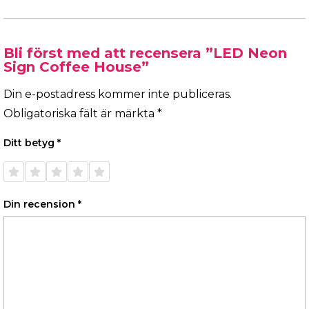
Bli först med att recensera ”LED Neon
Sign Coffee House”
Din e-postadress kommer inte publiceras.
Obligatoriska fält är märkta
*
Ditt betyg
*
1 av 5
2 av 5
3 av 5
4 av 5
5 av 5
stjärnor
stjärnor
stjärnor
stjärnor
stjärnor
Din recension
*