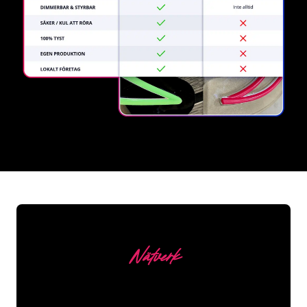
REGULAR
SUPPLIERS
Nätverk
Våra kunder