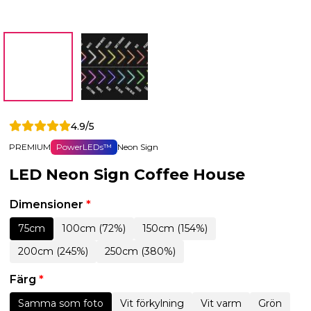
4.9/5
PREMIUM
PowerLEDs™
Neon Sign
LED Neon Sign Coffee House
Dimensioner
*
75cm
100cm (72%)
150cm (154%)
200cm (245%)
250cm (380%)
Färg
*
Samma som foto
Vit förkylning
Vit varm
Grön