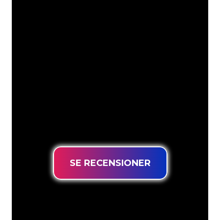
Våra kunder
Neonspecialisterna på The Neon
Company är redo att omvandla ditt
företagsnamn, logotyp eller varumärke
till neonbelysning på ett attraktivt och
kraftfullt sätt. Med över 5000+ företag
och välkända varumärken i vår
kundbas har du kommit till rätt ställe
för en hållbar neonskylt till lägsta
prisgaranti.
SE RECENSIONER