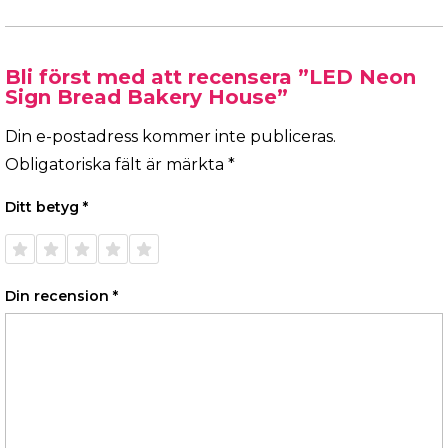
Bli först med att recensera ”LED Neon
Sign Bread Bakery House”
Din e-postadress kommer inte publiceras.
Obligatoriska fält är märkta
*
Ditt betyg
*
1 av 5
2 av 5
3 av 5
4 av 5
5 av 5
stjärnor
stjärnor
stjärnor
stjärnor
stjärnor
Din recension
*