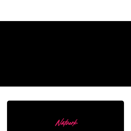
Varför en neonskylt från The
Neon Company
REGULAR
SUPPLIERS
Nätverk