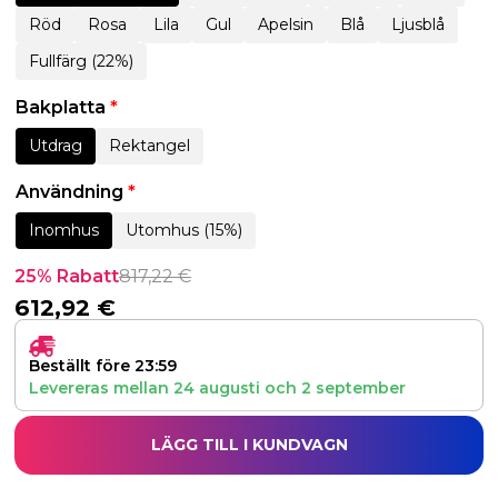
Röd
Rosa
Lila
Gul
Apelsin
Blå
Ljusblå
Fullfärg (22%)
Bakplatta
*
Utdrag
Rektangel
Användning
*
Inomhus
Utomhus (15%)
25% Rabatt
817,22
€
612,92
€
Beställt före 23:59
Levereras mellan
24 augusti
och
2 september
LÄGG TILL I KUNDVAGN