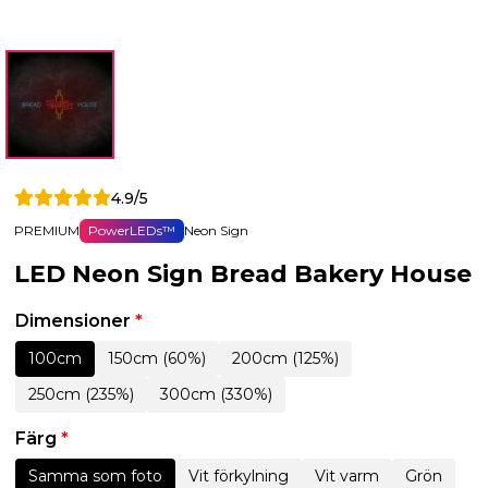
4.9/5
PREMIUM
PowerLEDs™
Neon Sign
LED Neon Sign Bread Bakery House
Dimensioner
*
100cm
150cm (60%)
200cm (125%)
250cm (235%)
300cm (330%)
Färg
*
Samma som foto
Vit förkylning
Vit varm
Grön