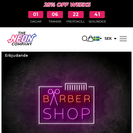
25% OFF WEEKS
01
06
22
40
DAGAR
TIMMAR
PROTOKOLL
SEKUNDER
Öppna kundkorge
SEK
EUR
Erbjudande