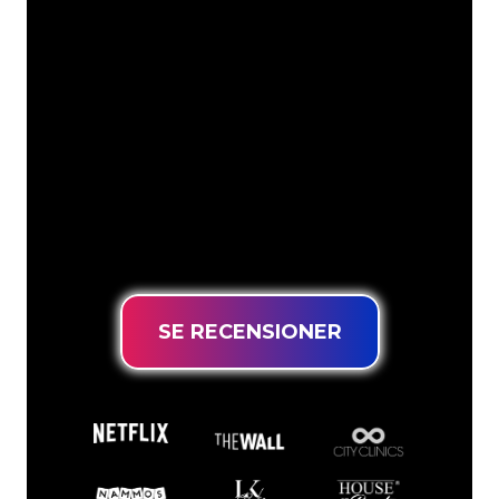
Neonspecialisterna på The Neon
Company är redo att omvandla ditt
företagsnamn, logotyp eller varumärke
till neonbelysning på ett attraktivt och
kraftfullt sätt. Med över 5000+ företag
och välkända varumärken i vår
kundbas har du kommit till rätt ställe
för en hållbar neonskylt till lägsta
prisgaranti.
SE RECENSIONER