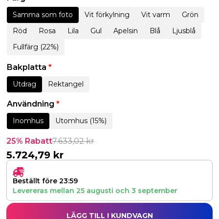
Samma som foto
Vit förkylning
Vit varm
Grön
Röd
Rosa
Lila
Gul
Apelsin
Blå
Ljusblå
Fullfärg (22%)
Bakplatta
*
Utdrag
Rektangel
Användning
*
Inomhus
Utomhus (15%)
25% Rabatt
7.633,02
kr
5.724,79
kr
Beställt före 23:59
Levereras mellan
25 augusti
och
3 september
LÄGG TILL I KUNDVAGN