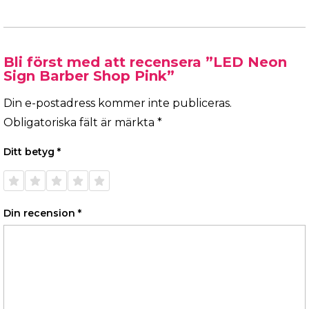
Bli först med att recensera ”LED Neon
Sign Barber Shop Pink”
Din e-postadress kommer inte publiceras.
Obligatoriska fält är märkta
*
Ditt betyg
*
1 av 5
2 av 5
3 av 5
4 av 5
5 av 5
stjärnor
stjärnor
stjärnor
stjärnor
stjärnor
Din recension
*