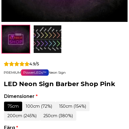
4.9/5
PREMIUM
PowerLEDs™
Neon Sign
LED Neon Sign Barber Shop Pink
Dimensioner
*
75cm
100cm (72%)
150cm (154%)
200cm (245%)
250cm (380%)
Färg
*