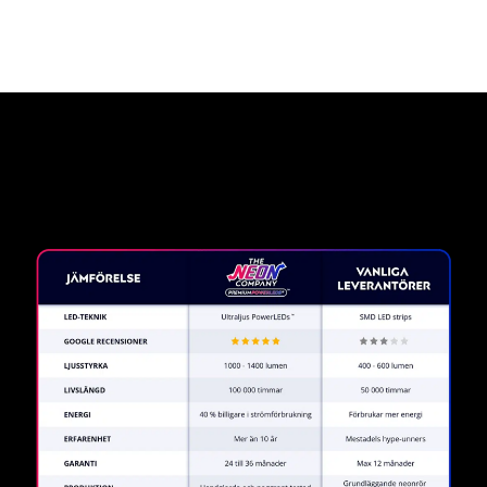
Varför en neonskylt från The
Neon Company