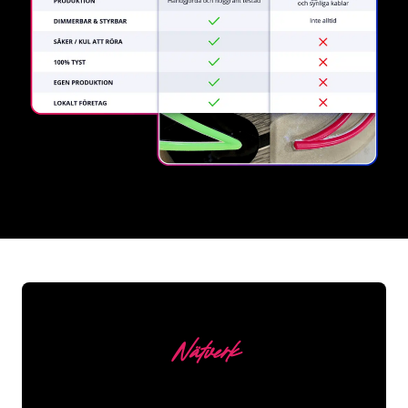
REGULAR
SUPPLIERS
Nätverk
Våra kunder