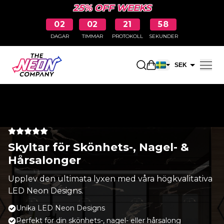
25% OFF WEEKS
02
02
21
58
DAGAR
TIMMAR
PROTOKOLL
SEKUNDER
Öppna kundkorge
SEK
EUR
Skyltar för Skönhets-, Nagel- &
Hårsalonger
Upplev den ultimata lyxen med våra högkvalitativa
LED Neon Designs.
Unika LED Neon Designs
Perfekt för din skönhets-, nagel- eller hårsalong