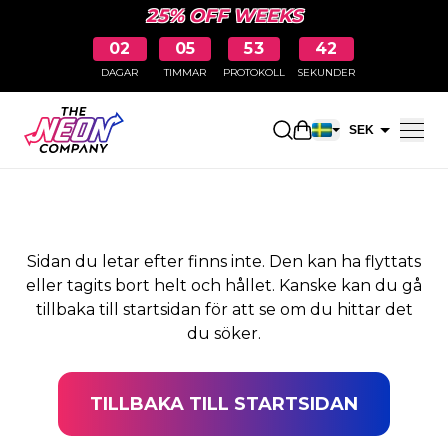
25% OFF WEEKS
02
05
53
42
DAGAR
TIMMAR
PROTOKOLL
SEKUNDER
SIDAN HITTADES INTE
Öppna kundkorge
SEK
EUR
Sidan du letar efter finns inte. Den kan ha flyttats
eller tagits bort helt och hållet. Kanske kan du gå
tillbaka till startsidan för att se om du hittar det
du söker.
TILLBAKA TILL STARTSIDAN