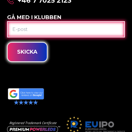
+46 7 7025 2123
GÅ MED I KLUBBEN
E-
POST
SKICKA