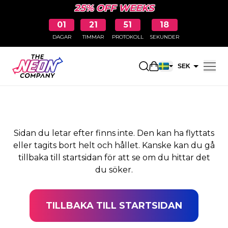
25% OFF WEEKS
01
21
51
17
DAGAR
TIMMAR
PROTOKOLL
SEKUNDER
SIDAN HITTADES INTE
Öppna kundkorge
SEK
EUR
Sidan du letar efter finns inte. Den kan ha flyttats
eller tagits bort helt och hållet. Kanske kan du gå
tillbaka till startsidan för att se om du hittar det
du söker.
TILLBAKA TILL STARTSIDAN