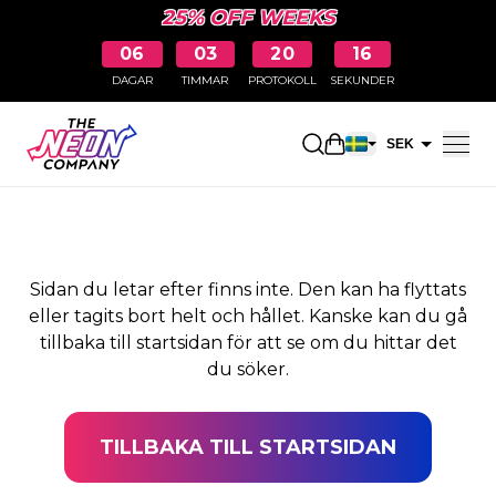
25% OFF WEEKS
06
03
20
16
DAGAR
TIMMAR
PROTOKOLL
SEKUNDER
SIDAN HITTADES INTE
Öppna kundkorge
SEK
EUR
Sidan du letar efter finns inte. Den kan ha flyttats
eller tagits bort helt och hållet. Kanske kan du gå
tillbaka till startsidan för att se om du hittar det
du söker.
TILLBAKA TILL STARTSIDAN