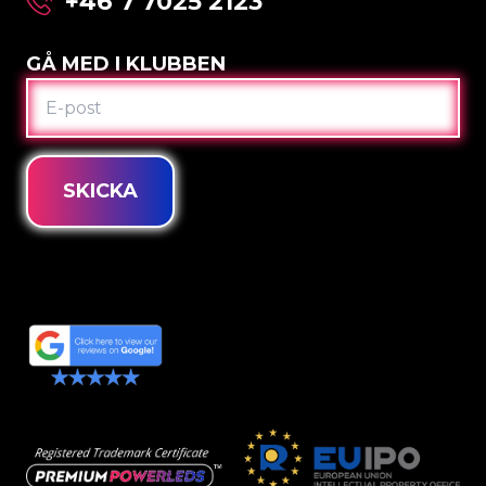
+46 7 7025 2123
GÅ MED I KLUBBEN
E-
POST
SKICKA