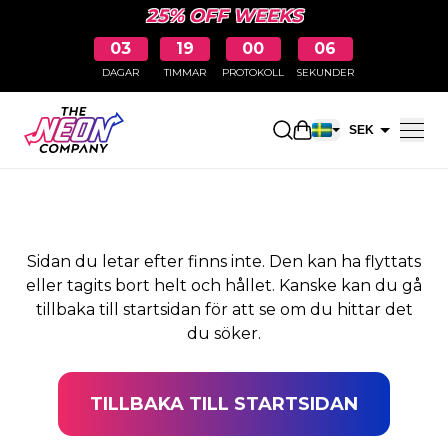
25% OFF WEEKS
03
19
00
05
DAGAR
TIMMAR
PROTOKOLL
SEKUNDER
SIDAN HITTADES INTE
Öppna kundkorge
SEK
EUR
Sidan du letar efter finns inte. Den kan ha flyttats
eller tagits bort helt och hållet. Kanske kan du gå
tillbaka till startsidan för att se om du hittar det
du söker.
TILLBAKA TILL STARTSIDAN