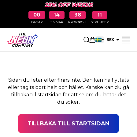
25% OFF WEEKS
00
14
38
10
DAGAR
TIMMAR
PROTOKOLL
SEKUNDER
SIDAN HITTADES INTE
Öppna kundkorge
SEK
EUR
Sidan du letar efter finns inte. Den kan ha flyttats
eller tagits bort helt och hållet. Kanske kan du gå
tillbaka till startsidan för att se om du hittar det
du söker.
TILLBAKA TILL STARTSIDAN