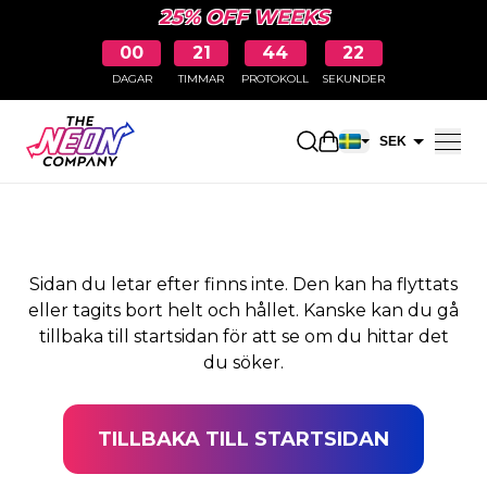
25% OFF WEEKS
00
21
44
21
DAGAR
TIMMAR
PROTOKOLL
SEKUNDER
SIDAN HITTADES INTE
Öppna kundkorge
SEK
EUR
Sidan du letar efter finns inte. Den kan ha flyttats
eller tagits bort helt och hållet. Kanske kan du gå
tillbaka till startsidan för att se om du hittar det
du söker.
TILLBAKA TILL STARTSIDAN