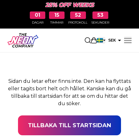
25% OFF WEEKS
01
15
52
52
DAGAR
TIMMAR
PROTOKOLL
SEKUNDER
SIDAN HITTADES INTE
Öppna kundkorge
SEK
EUR
Sidan du letar efter finns inte. Den kan ha flyttats
eller tagits bort helt och hållet. Kanske kan du gå
tillbaka till startsidan för att se om du hittar det
du söker.
TILLBAKA TILL STARTSIDAN