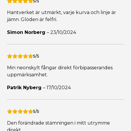
5/5
Hantverket är utmärkt, varje kurva och linje är
jämn. Glöden är felfri.
Simon Norberg
–
23/10/2024
5/5
Min neonskylt fångar direkt förbipasserandes
uppmärksamhet.
Patrik Nyberg
–
17/10/2024
5/5
Den förändrade stämningen i mitt utrymme
direkt.