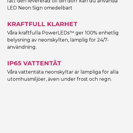
fått den levererad till din dörr kan du använda
LED Neon Sign omedelbart
KRAFTFULL KLARHET
Våra kraftfulla PowerLEDs™ ger 100% enhetlig
belysning av neonskylten, lämplig för 24/7-
användning.
IP65 VATTENTÄT
Våra vattentäta neonskyltar är lämpliga för alla
utomhusmiljöer, även under frost och regn.