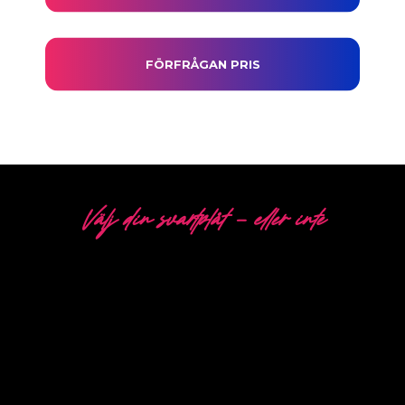
FÖRFRÅGAN PRIS
Välj din svartplåt - eller inte
5 OLIKA ALTERNATIV
The Neon Company är specialister på utveckling,
design och produktion av PowerLEDs™
neonskyltar. Med vår innovativa “PowerLEDs™”-
belysningsteknik garanteras du de mest kraftfulla
dimbara lysdioderna, en extra lång livslängd och