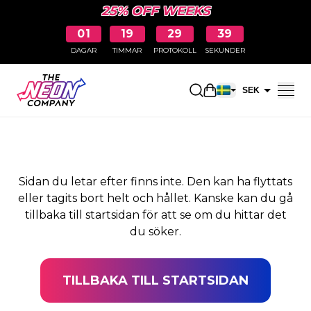
25% OFF WEEKS
01
19
29
38
DAGAR
TIMMAR
PROTOKOLL
SEKUNDER
SIDAN HITTADES INTE
Öppna kundkorge
SEK
EUR
Sidan du letar efter finns inte. Den kan ha flyttats
eller tagits bort helt och hållet. Kanske kan du gå
tillbaka till startsidan för att se om du hittar det
du söker.
TILLBAKA TILL STARTSIDAN