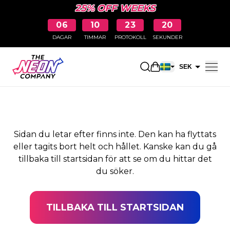
25% OFF WEEKS
06
10
23
20
DAGAR
TIMMAR
PROTOKOLL
SEKUNDER
SIDAN HITTADES INTE
Öppna kundkorge
SEK
EUR
Sidan du letar efter finns inte. Den kan ha flyttats
eller tagits bort helt och hållet. Kanske kan du gå
tillbaka till startsidan för att se om du hittar det
du söker.
TILLBAKA TILL STARTSIDAN