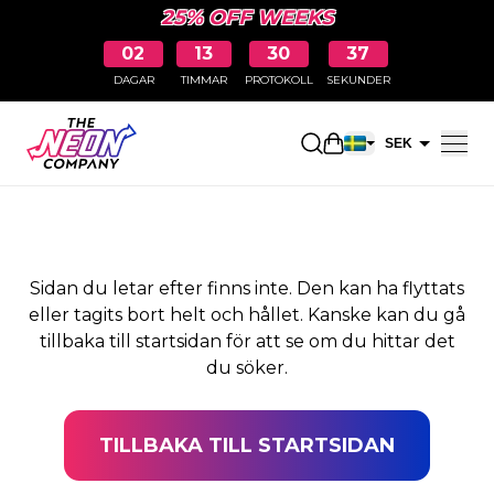
25% OFF WEEKS
02
13
30
37
DAGAR
TIMMAR
PROTOKOLL
SEKUNDER
SIDAN HITTADES INTE
Öppna kundkorge
SEK
EUR
Sidan du letar efter finns inte. Den kan ha flyttats
eller tagits bort helt och hållet. Kanske kan du gå
tillbaka till startsidan för att se om du hittar det
du söker.
TILLBAKA TILL STARTSIDAN