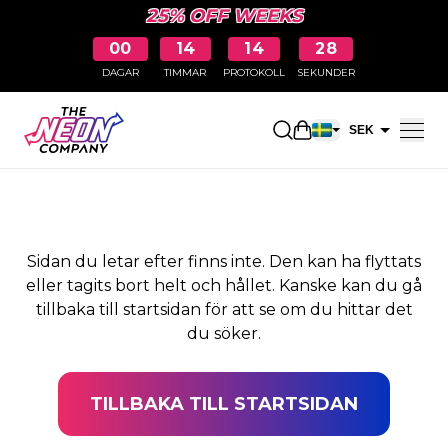
25% OFF WEEKS
00
14
14
28
DAGAR
TIMMAR
PROTOKOLL
SEKUNDER
SIDAN HITTADES INTE
Öppna kundkorge
SEK
EUR
Sidan du letar efter finns inte. Den kan ha flyttats
eller tagits bort helt och hållet. Kanske kan du gå
tillbaka till startsidan för att se om du hittar det
du söker.
TILLBAKA TILL STARTSIDAN