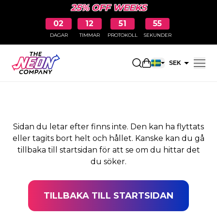
25% OFF WEEKS
02
12
51
54
DAGAR
TIMMAR
PROTOKOLL
SEKUNDER
SIDAN HITTADES INTE
Öppna kundkorge
SEK
EUR
Sidan du letar efter finns inte. Den kan ha flyttats
eller tagits bort helt och hållet. Kanske kan du gå
tillbaka till startsidan för att se om du hittar det
du söker.
TILLBAKA TILL STARTSIDAN