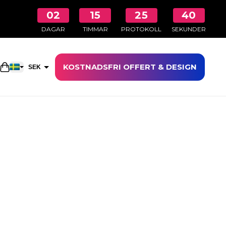
02
15
25
39
DAGAR
TIMMAR
PROTOKOLL
SEKUNDER
KOSTNADSFRI OFFERT & DESIGN
Öppna kundkorgen
SEK
EUR