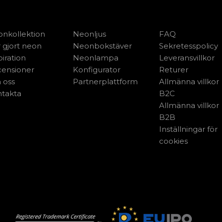
nkollektion
Neonljus
FAQ
 gjort neon
Neonbokstäver
Sekretesspolicy
piration
Neonlampa
Leveransvillkor
ensioner
Konfigurator
Returer
 oss
Partnerplattform
Allmänna villkor
takta
B2C
Allmänna villkor
B2B
Inställningar för
cookies