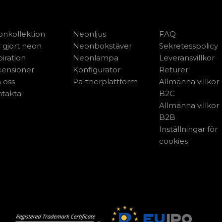
nkollektion
Neonljus
FAQ
 gjort neon
Neonbokstäver
Sekretesspolicy
piration
Neonlampa
Leveransvillkor
ensioner
Konfigurator
Returer
 oss
Partnerplattform
Allmänna villkor
takta
B2C
Allmänna villkor
B2B
Inställningar för
cookies